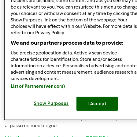
trackers are disabled, some content and ads you see may no
obrigada
be as relevant to you. You can resurface this menu to chang
your choices or withdraw consent at any time by clicking th
Show Purposes link on the bottom of the webpage .Your
choices will have effect within our Website. For more details
Topo
refer to our Privacy Policy.
Iniciar sessão
ou
registe-se aqui
para escrever
We and our partners process data to provide:
comentários
Use precise geolocation data. Actively scan device
characteristics for identification. Store and/or access
Gasparzinha
information on a device. Personalised advertising and conte
Membro desde : 19.10.2009
advertising and content measurement, audience research 
services development.
List of Partners (vendors)
Qua, 2010-06-16 22:01
#2
Show Purposes
I Accept
Sucosta, vais dobrando em envelopr, eu tenho um passo-
a-passo no meu blogue: