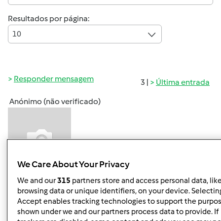
Resultados por página:
10
Responder mensagem
3 |
Última entrada
Anónimo (não verificado)
We Care About Your Privacy
We and our
315
partners store and access personal data, lik
Qua, 2010-06-16 17:57
#1
browsing data or unique identifiers, on your device. Selecting
Será que alguem me pode explicar melhor como se faz a
Accept enables tracking technologies to support the purpo
massa folhada? Tem no livro base a receita, mas a minha
shown under we and our partners process data to provide. If
duvida é na dobragem da massa, ou seja, folhea-la.