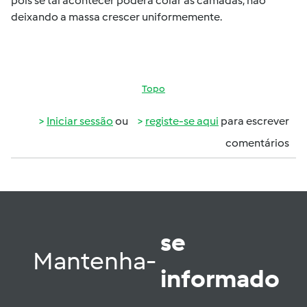
pois se tal acontecer poderá colar as camadas, não
deixando a massa crescer uniformemente.
Topo
Iniciar sessão
ou
registe-se aqui
para escrever
comentários
se
Mantenha-
informado