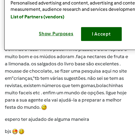
olá
Personalised advertising and content, advertising and cont
measurement, audience research and services developmen
não sei que livros já tem. já pediu ajuda á sua agente? vou
List of Partners (vendors)
tentar ajudá-la , mas fale com ela temos uma panóplia de
livros que nos permite fazer uma seleção das melhores
Show Purposes
I Accept
receitas para os fins desejados. aqui vão umas sugestões
(livro base
com a massa de pizza pode fazer fazer
bolinhas e fazer minie pães. minie pizzas, o bolo rápido é
muito bom e os miúdos adoram .faça nectares de fruta e
a limonada. os salgados do livro base são excelentes .
mousse de chocolate,. se fizer uma pesquisa aqui no site
em"crianças,"tb tem várias sugestões. não sei se tem as
revistas, existem números que tem gomas,bolachinhas
muito faceis etc . enfim um mundo de opções. ligue hoje
para a sua agente ela vai ajudá-la a preparar a melhor
festa do mundo.
espero ter ajudado de alguma maneira
bjs