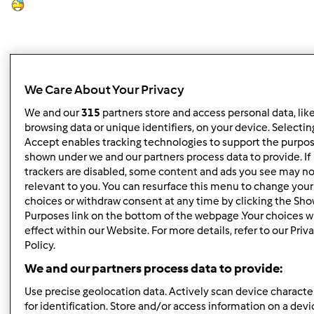
Topo
We Care About Your Privacy
Iniciar sessão
ou
registe-se aqui
para escrever
We and our
315
partners store and access personal data, lik
browsing data or unique identifiers, on your device. Selecting
comentários
Accept enables tracking technologies to support the purpo
shown under we and our partners process data to provide. If
suzana mota cr… (não
trackers are disabled, some content and ads you see may no
verificado)
relevant to you. You can resurface this menu to change your
choices or withdraw consent at any time by clicking the Sh
Purposes link on the bottom of the webpage .Your choices wi
effect within our Website. For more details, refer to our Priv
Policy.
We and our partners process data to provide:
Use precise geolocation data. Actively scan device character
Qua, 2009-10-21 14:37
#3
for identification. Store and/or access information on a devi