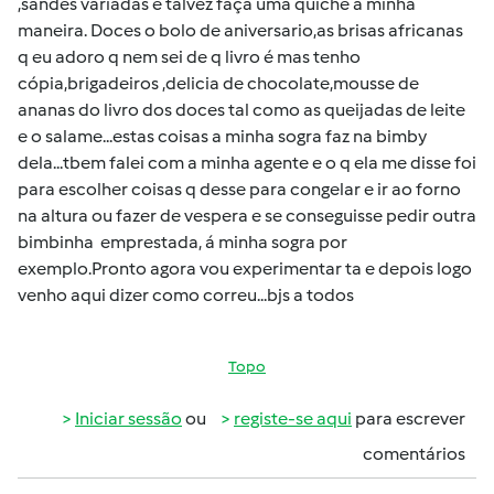
,sandes variadas e talvez faça uma quiche á minha
maneira. Doces o bolo de aniversario,as brisas africanas
q eu adoro q nem sei de q livro é mas tenho
cópia,brigadeiros ,delicia de chocolate,mousse de
ananas do livro dos doces tal como as queijadas de leite
e o salame...estas coisas a minha sogra faz na bimby
dela...tbem falei com a minha agente e o q ela me disse foi
para escolher coisas q desse para congelar e ir ao forno
na altura ou fazer de vespera e se conseguisse pedir outra
bimbinha emprestada, á minha sogra por
exemplo.Pronto agora vou experimentar ta e depois logo
venho aqui dizer como correu...bjs a todos
Topo
Iniciar sessão
ou
registe-se aqui
para escrever
comentários