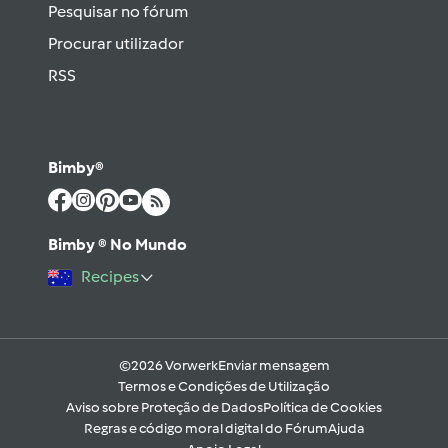
Pesquisar no fórum
Procurar utilizador
RSS
Bimby®
Bimby ® No Mundo
Recipes
©2026 Vorwerk
Enviar mensagem
Termos e Condições de Utilização
Aviso sobre Proteção de Dados
Política de Cookies
Regras e código moral digital do Fórum
Ajuda