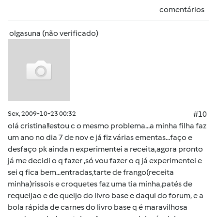
comentários
olgasuna (não verificado)
Sex, 2009-10-23 00:32
#10
olá cristina!!estou c o mesmo problema...a minha filha faz
um ano no dia 7 de nov e já fiz várias ementas...faço e
desfaço pk ainda n experimentei a receita,agora pronto
já me decidi o q fazer ,só vou fazer o q já experimentei e
sei q fica bem...entradas,tarte de frango(receita
minha)rissois e croquetes faz uma tia minha,patés de
requeijao e de queijo do livro base e daqui do forum, e a
bola rápida de carnes do livro base q é maravilhosa