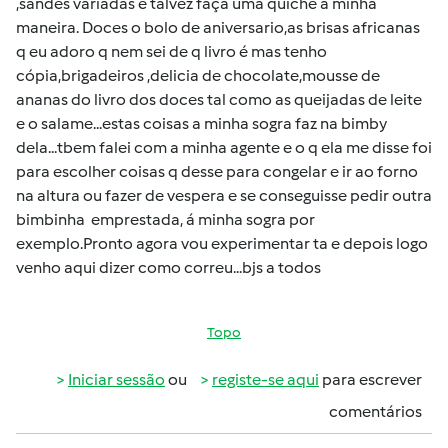
,sandes variadas e talvez faça uma quiche á minha
maneira. Doces o bolo de aniversario,as brisas africanas
q eu adoro q nem sei de q livro é mas tenho
cópia,brigadeiros ,delicia de chocolate,mousse de
ananas do livro dos doces tal como as queijadas de leite
e o salame...estas coisas a minha sogra faz na bimby
dela...tbem falei com a minha agente e o q ela me disse foi
para escolher coisas q desse para congelar e ir ao forno
na altura ou fazer de vespera e se conseguisse pedir outra
bimbinha emprestada, á minha sogra por
exemplo.Pronto agora vou experimentar ta e depois logo
venho aqui dizer como correu...bjs a todos
Topo
Iniciar sessão
ou
registe-se aqui
para escrever
comentários