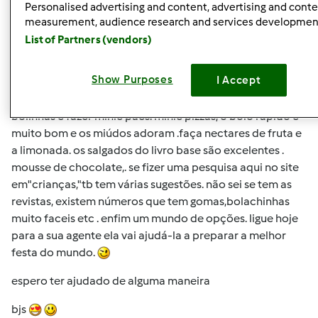
olá
Personalised advertising and content, advertising and cont
measurement, audience research and services developmen
não sei que livros já tem. já pediu ajuda á sua agente? vou
List of Partners (vendors)
tentar ajudá-la , mas fale com ela temos uma panóplia de
livros que nos permite fazer uma seleção das melhores
Show Purposes
I Accept
receitas para os fins desejados. aqui vão umas sugestões
(livro base
com a massa de pizza pode fazer fazer
bolinhas e fazer minie pães. minie pizzas, o bolo rápido é
muito bom e os miúdos adoram .faça nectares de fruta e
a limonada. os salgados do livro base são excelentes .
mousse de chocolate,. se fizer uma pesquisa aqui no site
em"crianças,"tb tem várias sugestões. não sei se tem as
revistas, existem números que tem gomas,bolachinhas
muito faceis etc . enfim um mundo de opções. ligue hoje
para a sua agente ela vai ajudá-la a preparar a melhor
festa do mundo.
espero ter ajudado de alguma maneira
bjs