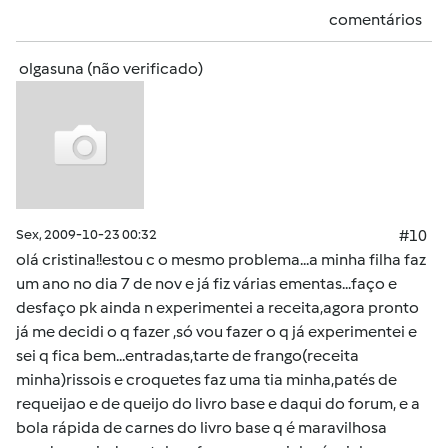
comentários
olgasuna (não verificado)
Sex, 2009-10-23 00:32
#10
olá cristina!!estou c o mesmo problema...a minha filha faz
um ano no dia 7 de nov e já fiz várias ementas...faço e
desfaço pk ainda n experimentei a receita,agora pronto
já me decidi o q fazer ,só vou fazer o q já experimentei e
sei q fica bem...entradas,tarte de frango(receita
minha)rissois e croquetes faz uma tia minha,patés de
requeijao e de queijo do livro base e daqui do forum, e a
bola rápida de carnes do livro base q é maravilhosa