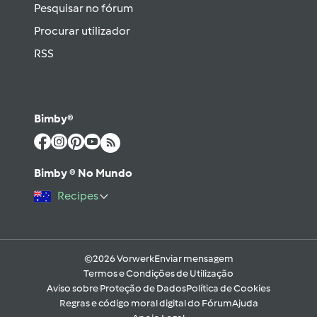
Pesquisar no fórum
Procurar utilizador
RSS
Bimby®
Bimby ® No Mundo
Recipes
©2026 Vorwerk
Enviar mensagem
Termos e Condições de Utilização
Aviso sobre Proteção de Dados
Política de Cookies
Regras e código moral digital do Fórum
Ajuda