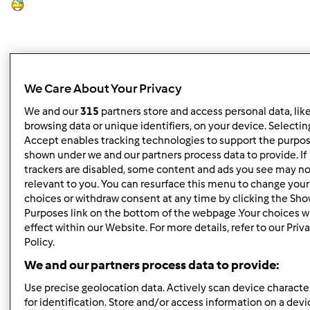
Topo
We Care About Your Privacy
Iniciar sessão
ou
registe-se aqui
para escrever
We and our
315
partners store and access personal data, lik
browsing data or unique identifiers, on your device. Selecting
comentários
Accept enables tracking technologies to support the purpo
shown under we and our partners process data to provide. If
suzana mota cr… (não
trackers are disabled, some content and ads you see may no
verificado)
relevant to you. You can resurface this menu to change your
choices or withdraw consent at any time by clicking the Sh
Purposes link on the bottom of the webpage .Your choices wi
effect within our Website. For more details, refer to our Priv
Policy.
We and our partners process data to provide:
Use precise geolocation data. Actively scan device character
Qua, 2009-10-21 14:37
#3
for identification. Store and/or access information on a devi