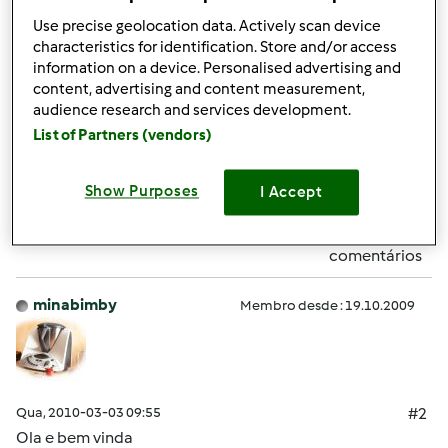
Use precise geolocation data. Actively scan device
19 meses que adora as sopas da bimby
characteristics for identification. Store and/or access
information on a device. Personalised advertising and
content, advertising and content measurement,
audience research and services development.
Bjs
List of Partners (vendors)
Topo
Show Purposes
I Accept
Iniciar sessão
ou
registe-se aqui
para escrever
comentários
minabimby
Membro desde : 19.10.2009
Qua, 2010-03-03 09:55
#2
Ola e bem vinda