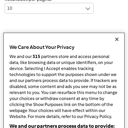
10
Responder mensagem
4 |
Última entrada
We Care About Your Privacy
Anónimo (não verificado)
We and our
315
partners store and access personal
data, like browsing data or unique identifiers, on your
device. Selecting I Accept enables tracking
technologies to support the purposes shown under we
and our partners process data to provide. If trackers are
disabled, some content and ads you see may not be as
relevant to you. You can resurface this menu to change
Sex, 2010-02-26 16:48
#1
your choices or withdraw consent at any time by
Olá!
clicking the Show Purposes link on the bottom of the
webpage .Your choices will have effect within our
Sou nova no forum acabei de registar-me...apesar de já
Website. For more details, refer to our Privacy Policy.
ter recebido a minha bimby como prenda de natal
We and our partners process data to provide:
Sou de Santa Marta Corroios e tenho um filho lindo com