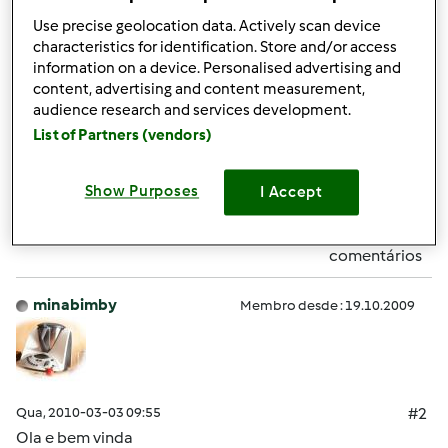
Use precise geolocation data. Actively scan device
19 meses que adora as sopas da bimby
characteristics for identification. Store and/or access
information on a device. Personalised advertising and
content, advertising and content measurement,
audience research and services development.
Bjs
List of Partners (vendors)
Topo
Show Purposes
I Accept
Iniciar sessão
ou
registe-se aqui
para escrever
comentários
minabimby
Membro desde : 19.10.2009
Qua, 2010-03-03 09:55
#2
Ola e bem vinda