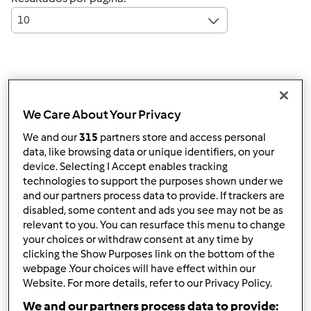
10
Responder mensagem
4 |
Última entrada
We Care About Your Privacy
Anónimo (não verificado)
We and our
315
partners store and access personal
data, like browsing data or unique identifiers, on your
device. Selecting I Accept enables tracking
technologies to support the purposes shown under we
and our partners process data to provide. If trackers are
disabled, some content and ads you see may not be as
relevant to you. You can resurface this menu to change
Sex, 2010-02-26 16:48
#1
your choices or withdraw consent at any time by
Olá!
clicking the Show Purposes link on the bottom of the
webpage .Your choices will have effect within our
Sou nova no forum acabei de registar-me...apesar de já
Website. For more details, refer to our Privacy Policy.
ter recebido a minha bimby como prenda de natal
We and our partners process data to provide:
Sou de Santa Marta Corroios e tenho um filho lindo com