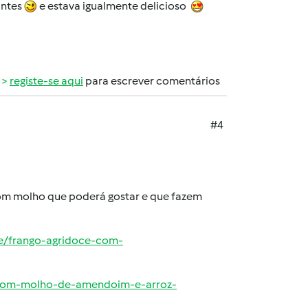
intes
e estava igualmente delicioso
registe-se aqui
para escrever comentários
#4
om molho que poderá gostar e que fazem
ne/frango-agridoce-com-
-com-molho-de-amendoim-e-arroz-