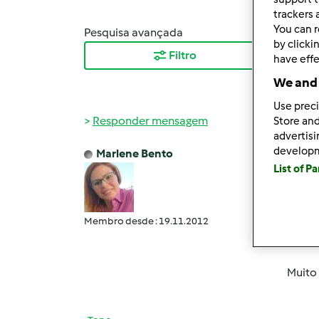
trackers 
You can r
Pesquisa avançada
Orden
by clicki
Filtro
Mais
have effe
We and 
Use preci
Responder mensagem
Store and
advertis
develop
Marlene Bento
Ter, 2
List of P
Bom d
gosto
Membro desde : 19.11.2012
nossa
recei
Muito