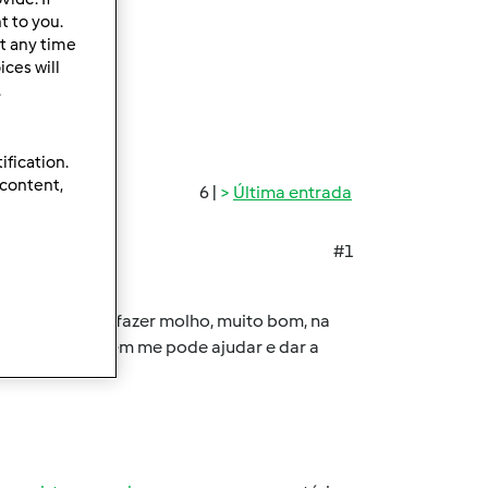
t to you.
t any time
ces will
.
ification.
 content,
6 |
Última entrada
#1
izer que posso fazer molho, muito bom, na
 nada :/ - alguém me pode ajudar e dar a