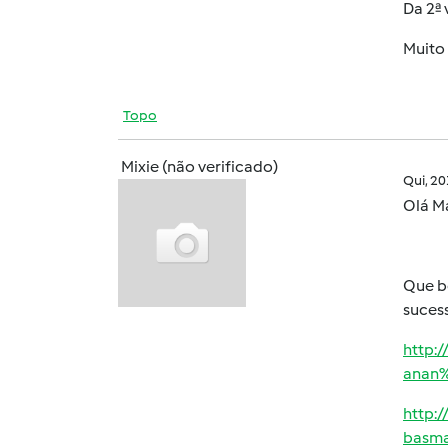
Da 2ª 
Muito
Topo
Mixie (não verificado)
Qui, 2
Olá M
Que b
sucess
http:
anan
http:
basma