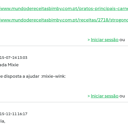
//www.mundodereceitasbimby.com.pt/pratos-principais-ca
//www.mundodereceitasbimby.com.pt/receitas/2718/strogon
Iniciar sessão
ou
015-07-24 13:03
ada Mixie
 disposta a ajudar :mixie-wink:
Iniciar sessão
ou
015-12-11 16:17
ia,