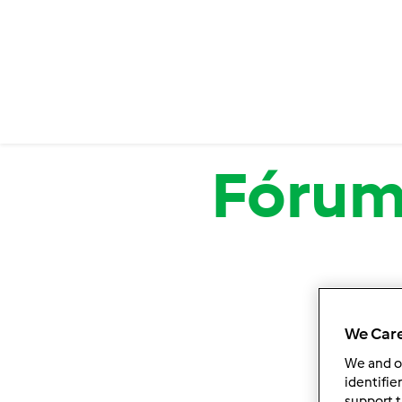
Passar para o conteúdo principal
Fóru
We Care
We and 
identifie
support t