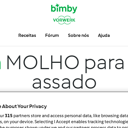
Receitas
Fórum
Sobre nós
Ajuda
m
MOLHO para 
assado
 About Your Privacy
our
315
partners store and access personal data, like browsing dat
rs, on your device. Selecting I Accept enables tracking technologi
he purposes shown under we and our partners process data to prov