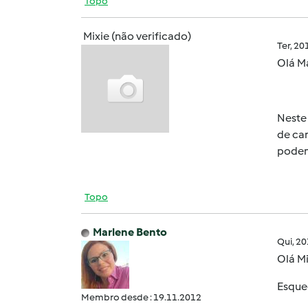
Topo
Mixie (não verificado)
Ter, 2
Olá
M
Neste
de ca
podem 
Topo
Marlene Bento
Qui, 2
Olá M
Esquec
Membro desde : 19.11.2012