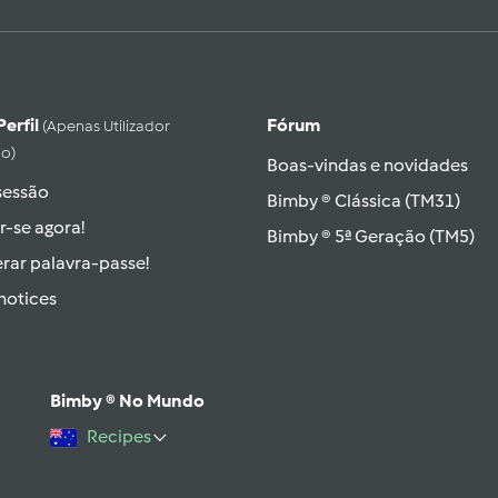
Perfil
Fórum
(apenas Utilizador
do)
Boas-vindas e novidades
 sessão
Bimby ® Clássica (TM31)
r-se agora!
Bimby ® 5ª Geração (TM5)
rar palavra-passe!
hotices
Bimby ® No Mundo
Recipes