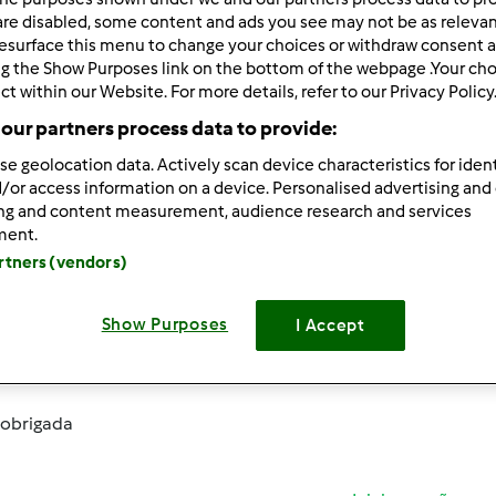
are disabled, some content and ads you see may not be as relevan
esurface this menu to change your choices or withdraw consent a
ar por:
Resultados por página:
ng the Show Purposes link on the bottom of the webpage .Your choi
 Recentes
10
ct within our Website. For more details, refer to our Privacy Policy
our partners process data to provide:
se geolocation data. Actively scan device characteristics for ident
/or access information on a device. Personalised advertising and
ing and content measurement, audience research and services
ment.
014-10-28 08:37
artners (vendors)
ia,
Show Purposes
 muito do frango assado naqueles pacotes da knorr mas ouvi d
I Accept
 amiga
e queria experimentar. A questão é que não encontro
ta do molho?
 obrigada