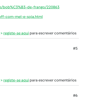
rne/bob%C3%B3-de-frango/220863
off-com-mel-e-soja.html
registe-se aqui
para escrever comentários
#5
registe-se aqui
para escrever comentários
#6