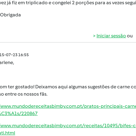
vez já fiz em triplicado e congelei 2 porções para as vezes segu
 Obrigada
Iniciar sessão
ou
015-07-23 16:55
arlene,
om ter gostado! Deixamos aqui algumas sugestões de carne c
o entre os nossos fãs.
//www.mundodereceitasbimby.com.pt/pratos-principais-car
%C3%A1s/220867
//www.mundodereceitasbimby.com.pt/receitas/10495/bifes
ti.html