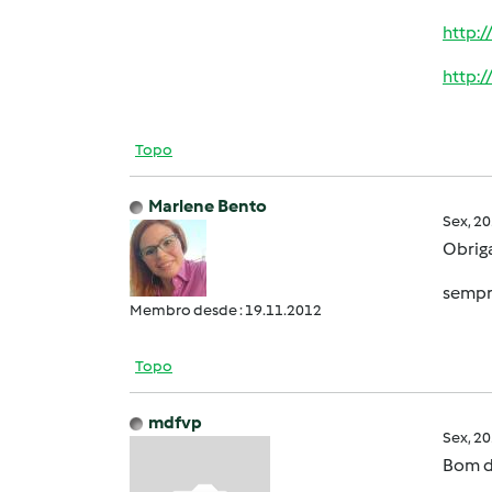
http:
http:
Topo
Marlene Bento
Sex, 2
Obrig
sempre
Membro desde : 19.11.2012
Topo
mdfvp
Sex, 2
Bom d