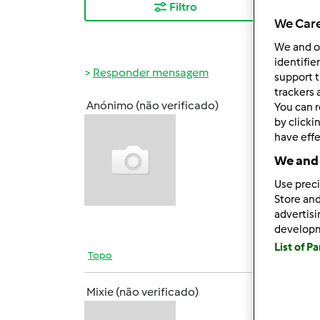
Filtro
Mais
We Care
We and 
identifie
Responder mensagem
support t
trackers 
Anónimo (não verificado)
You can r
Ter, 2
by clicki
Ola b
have effe
We and 
Tenho
cheiro
Use preci
Store and
advertis
develop
List of P
Topo
Mixie (não verificado)
Qua, 2
Olá
R