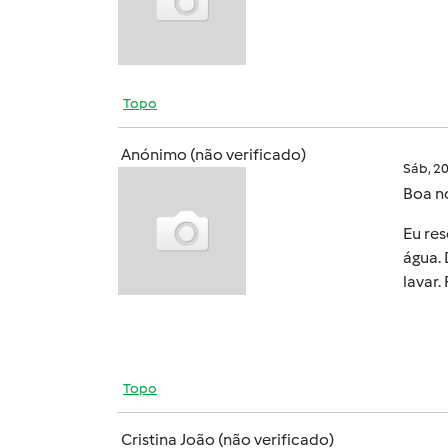
Topo
Anónimo (não verificado)
Sáb, 2
Boa n
Eu res
água.
lavar.
Topo
Cristina João (não verificado)