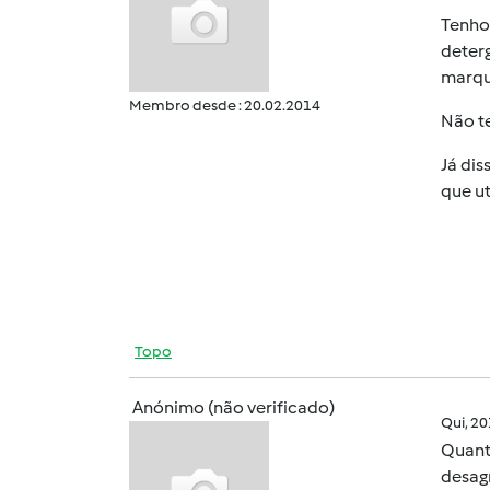
Tenho
deter
marqui
Membro desde : 20.02.2014
Não te
Já dis
que ut
Topo
Anónimo (não verificado)
Qui, 2
Quanto
desagr