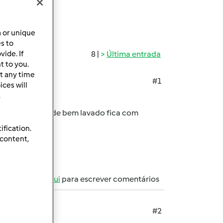
a or unique
es to
ide. If
8 |
Última entrada
t to you.
t any time
#1
ces will
.
 mesmo depois de bem lavado fica com
ification.
 content,
registe-se aqui
para escrever comentários
#2