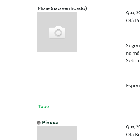
Mixie (não verificado)
Qua, 2
Olá R
Suger
na máq
Setemb
Espero
Topo
Pinoca
Qua, 2
Olá B