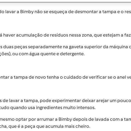
o lavar a Bimby não se esqueça de desmontar a tampa e o res
á haver acumulação de resíduos nessa zona, que estejam a f
as duas peças separadamente na gaveta superior da máquina da
ções), ou com água quente e detergente.
tar a tampa de novo tenha o cuidado de verificar se o anel 
 de lavar a tampa, pode experimentar deixar arejar um pouco,
tudo quando usa ingredientes muito intensos.
mesmo optar por arrumar a Bimby depois de lavada com a tamp
cha, que é a peça que acumula mais cheiro.