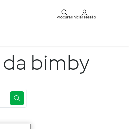
Procurar
Iniciar sessão
 da bimby