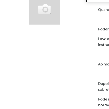
Quand
Poder
Lave 
instru
Ao mon
Depois
sobre
Pode 
borra