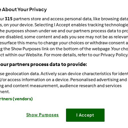
 Recentes
10
 About Your Privacy
our
315
partners store and access personal data, like browsing dat
rs, on your device. Selecting I Accept enables tracking technologi
he purposes shown under we and our partners process data to prov
are disabled, some content and ads you see may not be as relevan
esurface this menu to change your choices or withdraw consent a
014-08-26 15:36
ng the Show Purposes link on the bottom of the webpage .Your choi
oa tarde a todos
ct within our Website. For more details, refer to our Privacy Policy
our partners process data to provide:
 uma questao k gostaria que me ajudassem, o copo da bimby
s de refogado...como posso solucionar isso?
se geolocation data. Actively scan device characteristics for ident
/or access information on a device. Personalised advertising and
ing and content measurement, audience research and services
ment.
artners (vendors)
Iniciar sessão
ou
Show Purposes
I Accept
014-08-27 08:18
osemarie
,