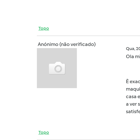
Topo
Anónimo (não verificado)
Qua, 2
Ola m
È exac
maqui
casa e
a ver
satisfe
Topo