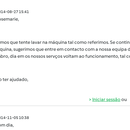
014-08-27 15:41
osemarie,
imos que tente lavar na máquina tal como referimos. Se cont
uina, sugerimos que entre em contacto com a nossa equipa de 
ro, dia em os nossos servços voltam ao funcionamento, tal co
 ter ajudado,
Iniciar sessão
ou
014-11-05 10:38
om dia,