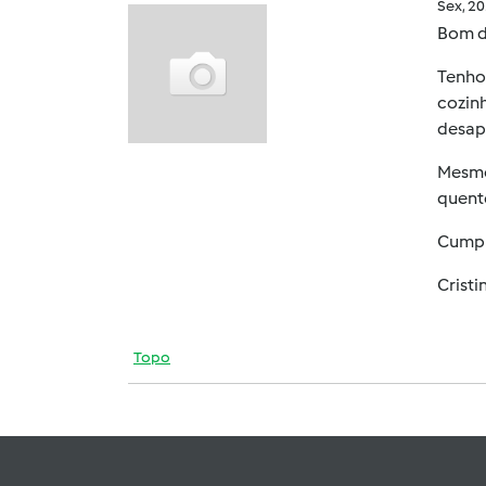
Sex, 2
Bom d
Tenho
cozinh
desapa
Mesmo
quent
Cumpr
Cristi
Topo