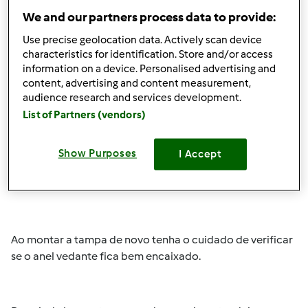
Olá
Rosemarie
,
We and our partners process data to provide:
Quando lavar a Bimby não se esqueça de desmontar a
Use precise geolocation data. Actively scan device
tampa e o respectivo anel vedante.
characteristics for identification. Store and/or access
information on a device. Personalised advertising and
content, advertising and content measurement,
audience research and services development.
Poderá haver acumulação de resíduos nessa zona, que
List of Partners (vendors)
estejam a fazer com que os odores permaneçam.
Lave as duas peças separadamente na gaveta superior da
Show Purposes
I Accept
máquina da loiça (tal como indica o manual de
instruções), ou com água quente e detergente.
Ao montar a tampa de novo tenha o cuidado de verificar
se o anel vedante fica bem encaixado.