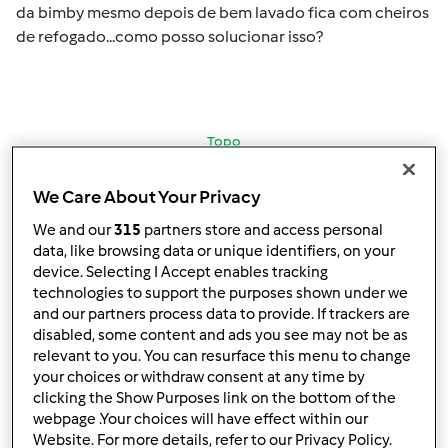
da bimby mesmo depois de bem lavado fica com cheiros
de refogado...como posso solucionar isso?
Topo
Iniciar sessão
ou
registe-se aqui
para escrever
We Care About Your Privacy
comentários
We and our
315
partners store and access personal
data, like browsing data or unique identifiers, on your
Mixie (não verificado)
device. Selecting I Accept enables tracking
technologies to support the purposes shown under we
and our partners process data to provide. If trackers are
disabled, some content and ads you see may not be as
relevant to you. You can resurface this menu to change
your choices or withdraw consent at any time by
clicking the Show Purposes link on the bottom of the
webpage .Your choices will have effect within our
Qua, 2014-08-27 08:18
#2
Website. For more details, refer to our Privacy Policy.