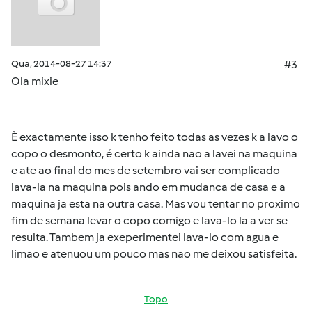
Qua, 2014-08-27 14:37
#3
Ola mixie
È exactamente isso k tenho feito todas as vezes k a lavo o
copo o desmonto, é certo k ainda nao a lavei na maquina
e ate ao final do mes de setembro vai ser complicado
lava-la na maquina pois ando em mudanca de casa e a
maquina ja esta na outra casa. Mas vou tentar no proximo
fim de semana levar o copo comigo e lava-lo la a ver se
resulta. Tambem ja exeperimentei lava-lo com agua e
limao e atenuou um pouco mas nao me deixou satisfeita.
Topo