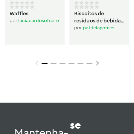
Waffles
Biscoitos de
resíduos de bebida
por
luciacardosofreire
de aveia
por
patriciagomes
se
Mantenha-