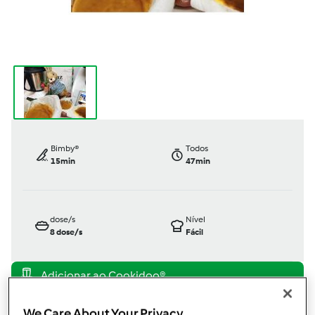
Bimby®
Todos
15min
47min
dose/s
Nível
8
dose/s
Fácil
TM6
TM5
We Care About Your Privacy