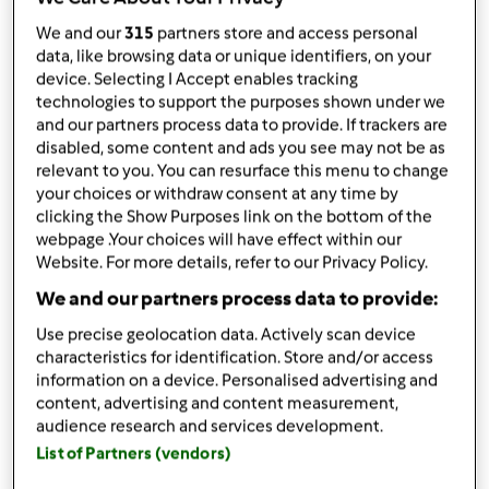
por
Crispy
published: 27.03.2021
We and our
315
partners store and access personal
alterado: 05.12.2021
data, like browsing data or unique identifiers, on your
Adicionar às minhas coleções
device. Selecting I Accept enables tracking
technologies to support the purposes shown under we
Partilhar receita
and our partners process data to provide. If trackers are
disabled, some content and ads you see may not be as
Criar uma variante
relevant to you. You can resurface this menu to change
your choices or withdraw consent at any time by
clicking the Show Purposes link on the bottom of the
webpage .Your choices will have effect within our
Website. For more details, refer to our Privacy Policy.
We and our partners process data to provide:
Ingredientes
Use precise geolocation data. Actively scan device
characteristics for identification. Store and/or access
Pão-de-lÓ de Ovar
information on a device. Personalised advertising and
60
grama
farinha
content, advertising and content measurement,
2
unidade
ovo
audience research and services development.
11
gemas de ovo
List of Partners (vendors)
190
grama
açúcar