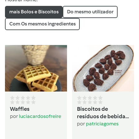
mais Bolos e Biscoitos
Do mesmo utilizador
Com Os mesmos ingredientes
Waffles
Biscoitos de
resíduos de bebida
por
luciacardosofreire
de aveia
por
patriciagomes