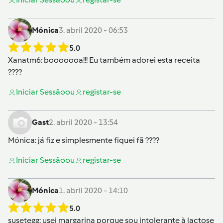
Mónica
3. abril 2020 - 06:53
5.0
Xanatm6
: booooooa!!! Eu também adorei esta receita
????
Iniciar Sessão
ou
registar-se
Gast
2. abril 2020 - 13:54
Mónica
: já fiz e simplesmente fiquei fã ????
Iniciar Sessão
ou
registar-se
Mónica
1. abril 2020 - 14:10
5.0
susetegg
: usei margarina porque sou intolerante à lactose