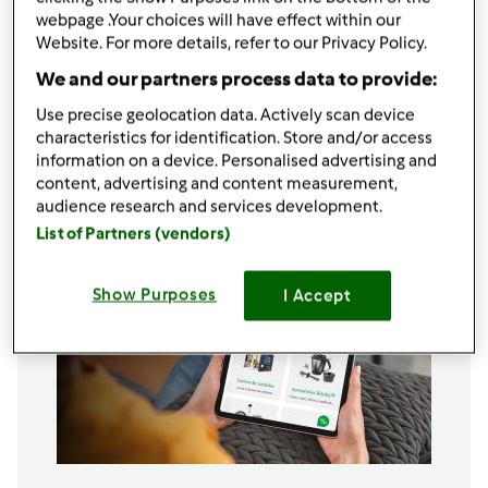
1
limão (casca, só a parte amarela)
webpage .Your choices will have effect within our
500
g
farinha tipo 65
Website. For more details, refer to our Privacy Policy.
1
c. chá
fermento p/ bolos
We and our partners process data to provide:
1
c. sopa
de canela
Use precise geolocation data. Actively scan device
1
ovo
characteristics for identification. Store and/or access
Adicionar à lista de compras
information on a device. Personalised advertising and
content, advertising and content measurement,
audience research and services development.
List of Partners (vendors)
Show Purposes
I Accept