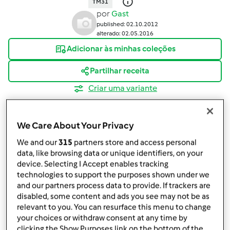
TM31
por
Gast
published: 02.10.2012
alterado: 02.05.2016
Adicionar às minhas coleções
Partilhar receita
Criar uma variante
We Care About Your Privacy
We and our
315
partners store and access personal
data, like browsing data or unique identifiers, on your
Ingredientes
device. Selecting I Accept enables tracking
technologies to support the purposes shown under we
Fogaças de Alcochete
and our partners process data to provide. If trackers are
disabled, some content and ads you see may not be as
120
g
Manteiga derretida
relevant to you. You can resurface this menu to change
130
g
leite
your choices or withdraw consent at any time by
250
g
açúcar amarelo
clicking the Show Purposes link on the bottom of the