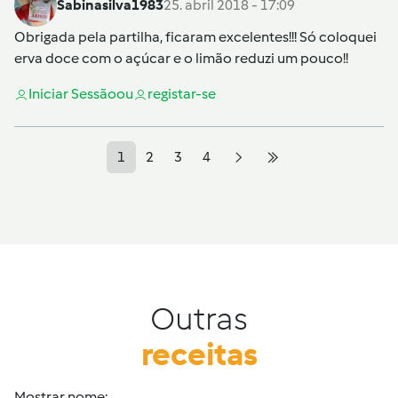
Sabinasilva1983
25. abril 2018 - 17:09
Obrigada pela partilha, ficaram excelentes!!! Só coloquei
erva doce com o açúcar e o limão reduzi um pouco!!
Iniciar Sessão
ou
registar-se
1
2
3
4
Outras
receitas
Mostrar nome: