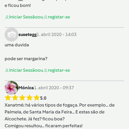
e ficou bom!
Iniciar Sessão
ou
registar-se
susetegg
1. abril 2020 - 14:03
uma duvida
pode ser margarina?
Iniciar Sessão
ou
registar-se
Mónica
1. abril 2020 - 09:37
5.0
Xanatm6
: há vários tipos de fogaça. Por exemplo... de
Palmela, de Santa Maria da Feira... E estas são de
Alcochete. Já fez? ficou boa?
Comigou resultou... ficaram perfeitas!