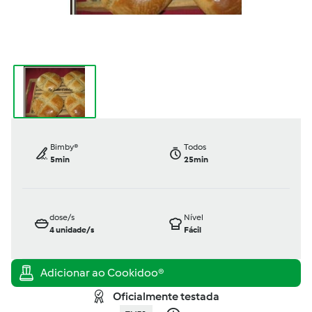
Bimby®
Todos
5min
25min
dose/s
Nível
4
unidade/s
Fácil
Oficialmente testada