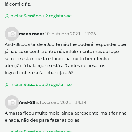
já comi e fiz.
Iniciar Sessão
ou
registar-se
mena rodas
10. outubro 2021 - 17:26
And-88
:boa tarde a Judite não lhe poderá responder que
já não se encontra entre nós infelizmente mas eu faço
sempre esta receita e funciona muito bem ,tenha
atenção á balança se está a 0 antes de pesar os
ingredientes e a farinha seja a 65
Iniciar Sessão
ou
registar-se
And-88
5. fevereiro 2021 - 14:14
A massa ficou muito mole, ainda acrescentei mais farinha
e nada, não deu para fazer as bolas
Iniciar Sessão
ou
registar-se