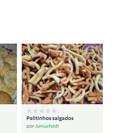
Bolo 
por
Ju
Palitinhos salgados
por
Jumuxfeldt