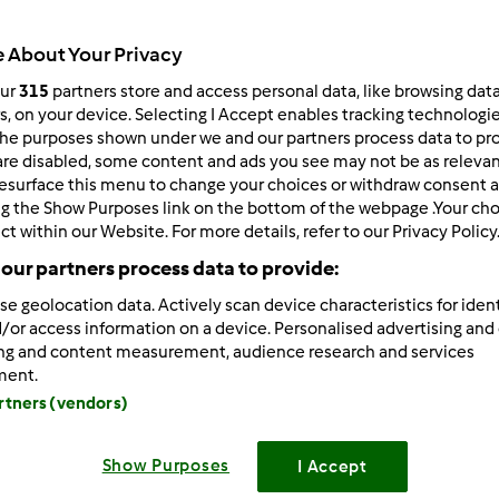
Todos
12min
 About Your Privacy
our
315
partners store and access personal data, like browsing dat
rs, on your device. Selecting I Accept enables tracking technologi
he purposes shown under we and our partners process data to prov
dose/s
8
dose/s
are disabled, some content and ads you see may not be as relevan
esurface this menu to change your choices or withdraw consent a
ng the Show Purposes link on the bottom of the webpage .Your choi
ct within our Website. For more details, refer to our Privacy Policy
Nível
our partners process data to provide:
Fácil
se geolocation data. Actively scan device characteristics for ident
/or access information on a device. Personalised advertising and
ing and content measurement, audience research and services
ment.
artners (vendors)
Show Purposes
I Accept