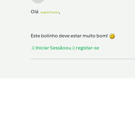
Olá
,
angela7seven
Este bolinho deve estar muito bom!
Iniciar Sessão
ou
registar-se