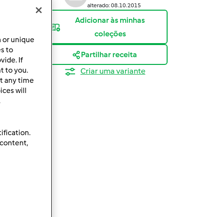
alterado: 08.10.2015
Adicionar às minhas
coleções
a or unique
es to
Partilhar receita
ide. If
t to you.
Criar uma variante
t any time
ces will
.
ification.
 content,