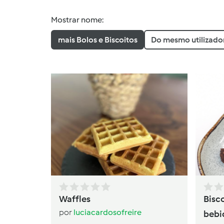
Mostrar nome:
mais Bolos e Biscoitos
Do mesmo utilizado
Waffles
Bisc
por
luciacardosofreire
bebi