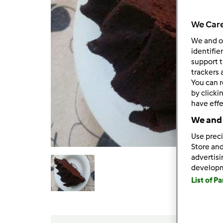
We Care
We and 
identifie
support t
trackers 
You can r
by clicki
have effe
We and 
Use preci
Store and
advertis
develop
List of P