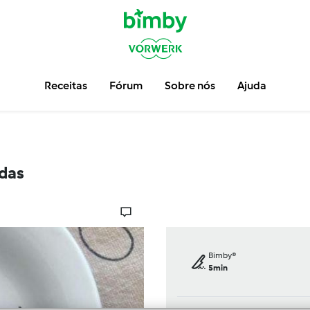
Receitas
Fórum
Sobre nós
Ajuda
das
Bimby®
5min