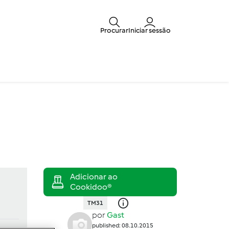
Procurar
Iniciar sessão
TM31
por
Gast
published: 08.10.2015