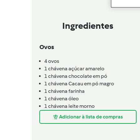
Ingredientes
Ovos
4
ovos
1
chávena
açúcar amarelo
1
chávena
chocolate em pó
1
chávena
Cacau em pó magro
1
chávena
farinha
1
chávena
óleo
1
chávena
leite morno
Adicionar à lista de compras