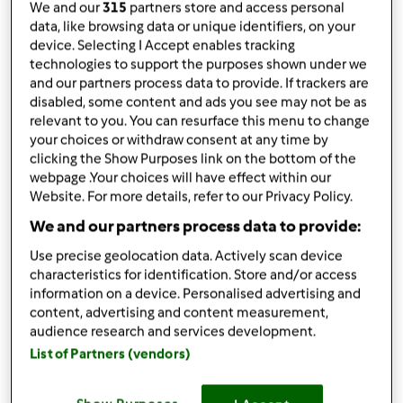
2 c sopa de cacau em pó
We and our
315
partners store and access personal
data, like browsing data or unique identifiers, on your
110 g manteiga
device. Selecting I Accept enables tracking
300
g
açúcar
technologies to support the purposes shown under we
2
ovo,
s
and our partners process data to provide. If trackers are
1 c chá de essência d baunilha
disabled, some content and ads you see may not be as
2 c sopa de corante alimenta vermelho
relevant to you. You can resurface this menu to change
1 c chá de vinagre
your choices or withdraw consent at any time by
1 c chá de bicarbonato de sódio
clicking the Show Purposes link on the bottom of the
webpage .Your choices will have effect within our
Para a cobertura:
Website. For more details, refer to our Privacy Policy.
110
g
açúcar
400
g
natas,
frescas e frias, com 35% de gordura
We and our partners process data to provide:
200
g
queijo,
creme
Use precise geolocation data. Actively scan device
1 c chá de essência de baunilha
characteristics for identification. Store and/or access
information on a device. Personalised advertising and
Adicionar à lista de compras
content, advertising and content measurement,
audience research and services development.
List of Partners (vendors)