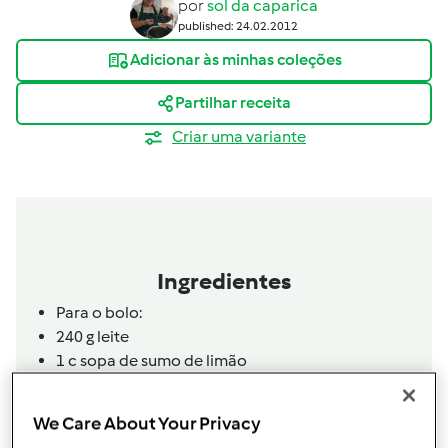
por
sol da caparica
published: 24.02.2012
Adicionar às minhas coleções
Partilhar receita
Criar uma variante
Ingredientes
Para o bolo:
240
g
leite
1 c sopa de sumo de limão
manteiga qb p/ untar
250 g farinha
We Care About Your Privacy
1 pitada de sal