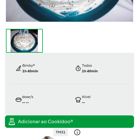
Bimby®
Todos
1h 40min
1h 40min
dose/s
Nível
--
--
--
TM31