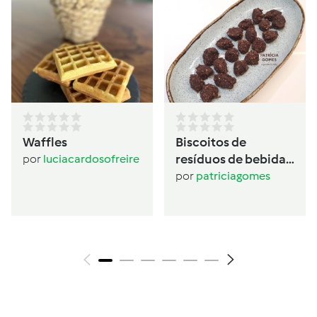
Waffles
Biscoitos de
resíduos de bebida
por
luciacardosofreire
de aveia
por
patriciagomes