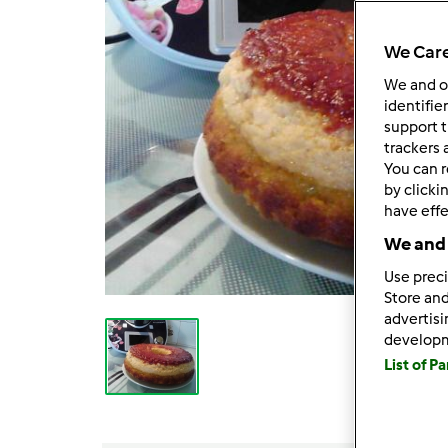
We Care
We and 
identifie
support t
trackers 
You can r
by clicki
have effe
We and 
Use preci
Store and
advertis
develop
List of P