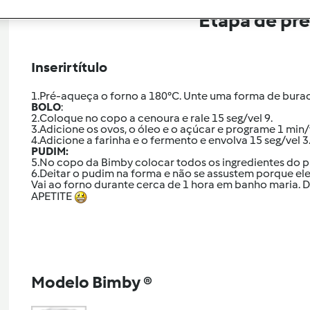
Etapa de pr
Inserir título
1.Pré-aqueça o forno a 180°C. Unte uma forma de bura
BOLO
:
2.Coloque no copo a cenoura e rale 15 seg/vel 9.
3.Adicione os ovos, o óleo e o açúcar e programe 1 min/v
4.Adicione a farinha e o fermento e envolva 15 seg/vel 
PUDIM:
5.No copo da Bimby colocar todos os ingredientes do p
6.Deitar o pudim na forma e não se assustem porque ele 
Vai ao forno durante cerca de 1 hora em banho maria. 
APETITE
Modelo Bimby ®