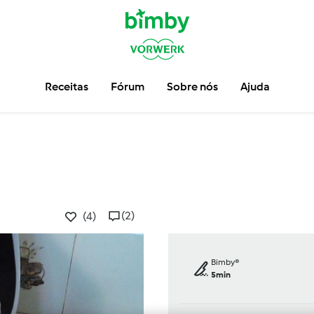
Receitas
Fórum
Sobre nós
Ajuda
(2)
(4)
Bimby®
5min