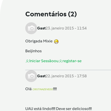
Comentários
(2)
Gast
23. janeiro 2015 - 11:54
Obrigada Mixie
Beijinhos
Iniciar Sessão
ou
registar-se
Gast
22. janeiro 2015 - 17:58
Olá
!!!!!
CRISTINAZEVEDO
UAU está lindo!!!!! Deve ser delicioso!!!!