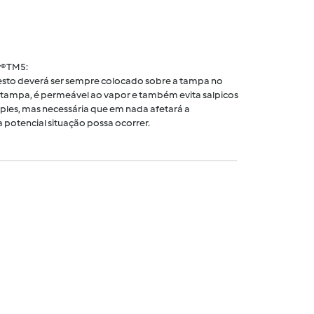
® TM5:
 cesto deverá ser sempre colocado sobre a tampa no
tampa, é permeável ao vapor e também evita salpicos
ples, mas necessária que em nada afetará a
 potencial situação possa ocorrer.