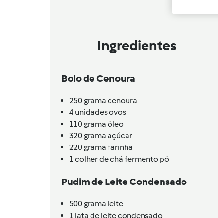
Ingredientes
Bolo de Cenoura
250
grama
cenoura
4
unidades
ovos
110
grama
óleo
320
grama
açúcar
220
grama
farinha
1
colher de chá
fermento pó
Pudim de Leite Condensado
500
grama
leite
1
lata de
leite condensado