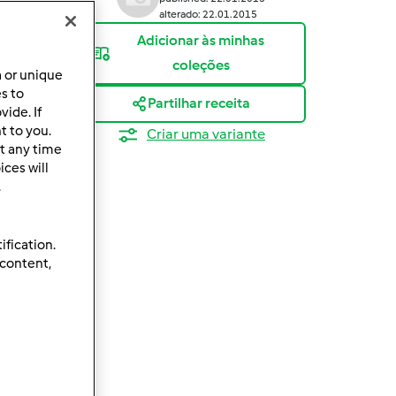
alterado: 22.01.2015
Adicionar às minhas
coleções
a or unique
es to
Partilhar receita
ide. If
t to you.
Criar uma variante
t any time
ces will
.
ification.
 content,