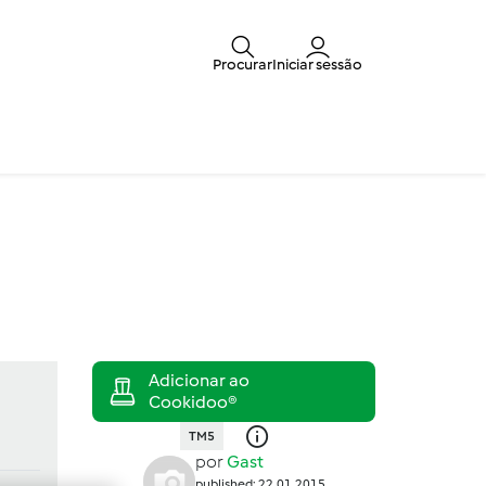
Procurar
Iniciar sessão
TM5
por
Gast
published: 22.01.2015