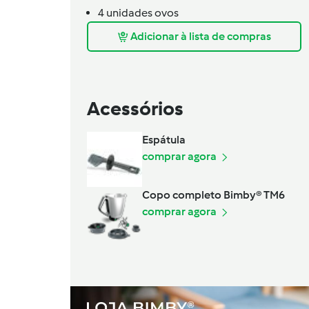
4
unidades
ovos
Adicionar à lista de compras
Acessórios
Espátula
comprar agora
Copo completo Bimby® TM6
comprar agora