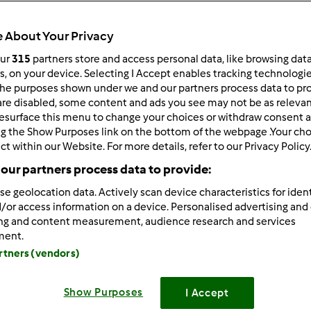
Todos
1h 5min
 About Your Privacy
our
315
partners store and access personal data, like browsing dat
rs, on your device. Selecting I Accept enables tracking technologi
he purposes shown under we and our partners process data to prov
dose/s
10
dose/s
are disabled, some content and ads you see may not be as relevan
esurface this menu to change your choices or withdraw consent a
ng the Show Purposes link on the bottom of the webpage .Your choi
ct within our Website. For more details, refer to our Privacy Policy
Nível
our partners process data to provide:
Fácil
se geolocation data. Actively scan device characteristics for ident
/or access information on a device. Personalised advertising and
ing and content measurement, audience research and services
ment.
artners (vendors)
Show Purposes
I Accept