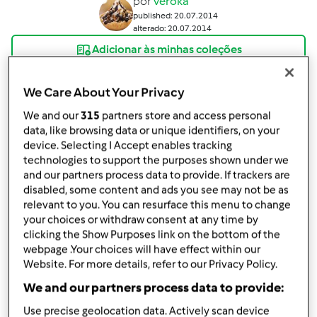
por
veroka
published: 20.07.2014
alterado: 20.07.2014
Adicionar às minhas coleções
Partilhar receita
We Care About Your Privacy
Criar uma variante
We and our
315
partners store and access personal
data, like browsing data or unique identifiers, on your
device. Selecting I Accept enables tracking
technologies to support the purposes shown under we
and our partners process data to provide. If trackers are
disabled, some content and ads you see may not be as
Ingredientes
relevant to you. You can resurface this menu to change
your choices or withdraw consent at any time by
Bolo
clicking the Show Purposes link on the bottom of the
webpage .Your choices will have effect within our
300
g
açúcar,
mais q.b para polvilhar
Website. For more details, refer to our Privacy Policy.
5
ovos
We and our partners process data to provide:
100
g
óleo
50
g
sumo de pêssego,
néctar (ou das latas)
Use precise geolocation data. Actively scan device