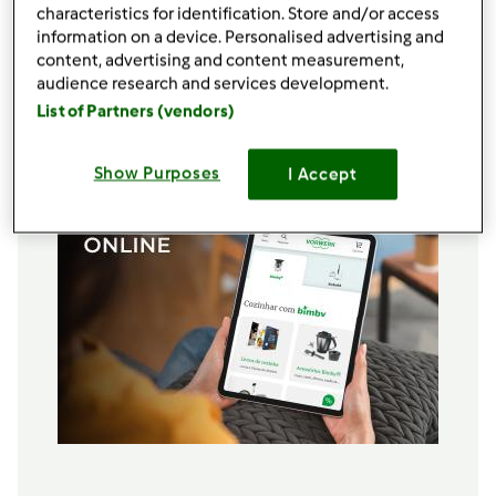
300
g
farinha trigo
characteristics for identification. Store and/or access
information on a device. Personalised advertising and
15
g
fermento p/ bolos
content, advertising and content measurement,
4
pêssegos,
sem caroço, cortado em metades
audience research and services development.
100
g
sumo de pêssego,
para embeber no bolo
List of Partners (vendors)
Adicionar à lista de compras
Show Purposes
I Accept