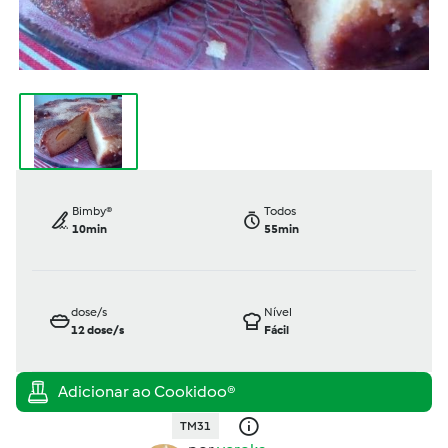
Bimby®
Todos
10min
55min
dose/s
Nível
12
dose/s
Fácil
TM31