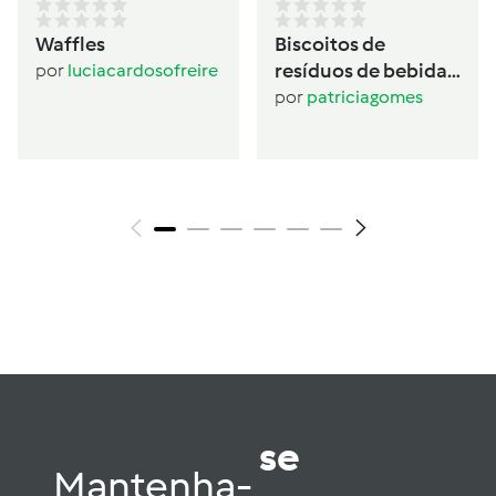
Waffles
Biscoitos de
resíduos de bebida
por
luciacardosofreire
de aveia
por
patriciagomes
se
Mantenha-