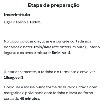
Etapa de preparação
Inserir título
Ligar o forno a
180ºC
.
No copo colocar o açúcar e a curgete cortada aos
bocados e bater
1min/vel3
(ate obter um puré) juntar o
iogurte e os ovos e misturar
5min, vel 4
.
Juntar as sementes, a farinha e o fermento e envolver
15seg, vel 3
.
Coloquar a massa numa forma de buraco untada com
margarina e polvilhada com farinha e levar ao forno
cerca de
40 minutos
.