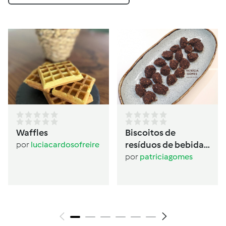
Waffles
Biscoitos de
resíduos de bebida
por
luciacardosofreire
de aveia
por
patriciagomes