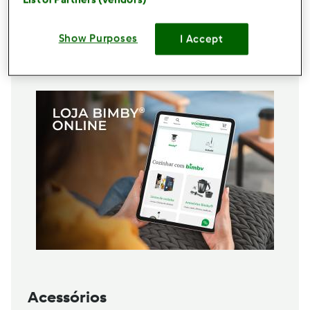
1
colher de sopa
fermento em pó
2
colher de sopa
sementes de chia
Show Purposes
I Accept
Adicionar à lista de compras
Acessórios