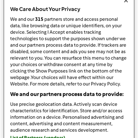
por
cj70
published: 24.07.2014
We Care About Your Privacy
alterado: 08.07.2015
We and our
315
partners store and access personal
Adicionar às minhas coleções
data, like browsing data or unique identifiers, on your
device. Selecting I Accept enables tracking
Partilhar receita
technologies to support the purposes shown under we
Criar uma variante
and our partners process data to provide. If trackers are
disabled, some content and ads you see may not be as
relevant to you. You can resurface this menu to change
your choices or withdraw consent at any time by
clicking the Show Purposes link on the bottom of the
webpage .Your choices will have effect within our
Website. For more details, refer to our Privacy Policy.
Ingredientes
We and our partners process data to provide:
5
unidades
ovos
Use precise geolocation data. Actively scan device
1
unidade
iogurte natural,
usei de ananas com
characteristics for identification. Store and/or access
pedaços
information on a device. Personalised advertising and
110
g
óleo,
susbstitui por 110g de curgete
content, advertising and content measurement,
220
g
açúcar
audience research and services development.
150
g
farinha
List of Partners (vendors)