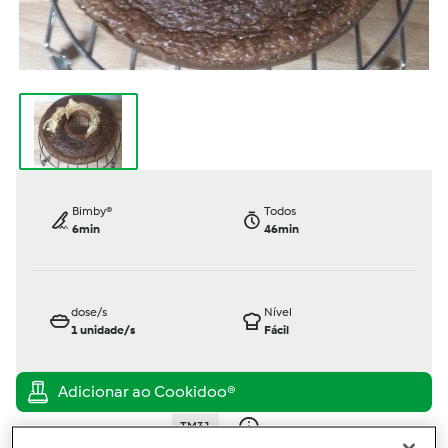
Bimby®
Todos
6min
46min
dose/s
Nível
1
unidade/s
Fácil
TM31