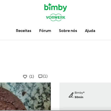
Receitas
Fórum
Sobre nós
Ajuda
(1)
(1)
Bimby®
50min