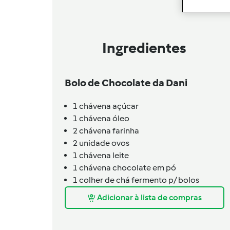
Ingredientes
Bolo de Chocolate da Dani
1
chávena
açúcar
1
chávena
óleo
2
chávena
farinha
2
unidade
ovos
1
chávena
leite
1
chávena
chocolate em pó
1
colher de chá
fermento p/ bolos
Adicionar à lista de compras