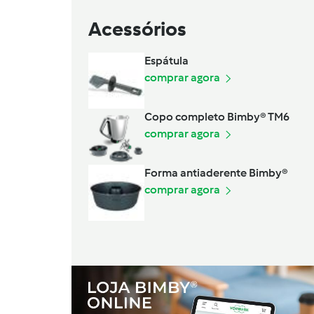
Acessórios
Espátula
comprar agora
Copo completo Bimby® TM6
comprar agora
Forma antiaderente Bimby®
comprar agora