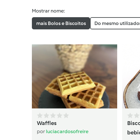
Mostrar nome:
mais Bolos e Biscoitos
Do mesmo utilizado
Waffles
Bisc
por
luciacardosofreire
bebi