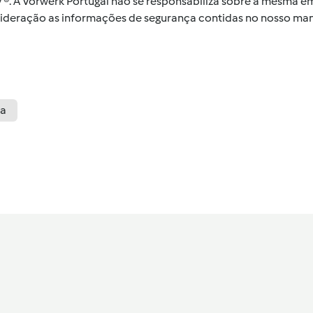
by ®. A Vorwerk Portugal não se responsabiliza sobre a mesma
nsideração as informações de segurança contidas no nosso man
ia