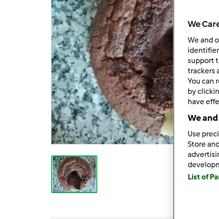
We Care
We and 
identifie
support t
trackers 
You can r
by clicki
have effe
We and 
Use preci
Store and
advertis
develop
List of P