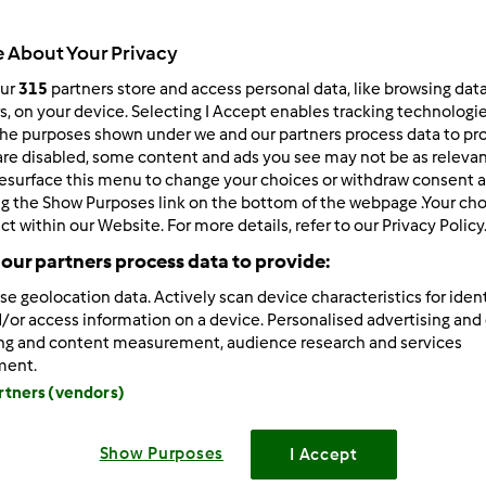
Todos
 About Your Privacy
1h 40min
our
315
partners store and access personal data, like browsing dat
rs, on your device. Selecting I Accept enables tracking technologi
he purposes shown under we and our partners process data to prov
dose/s
are disabled, some content and ads you see may not be as relevan
1
frasco/s
esurface this menu to change your choices or withdraw consent a
ng the Show Purposes link on the bottom of the webpage .Your choi
ct within our Website. For more details, refer to our Privacy Policy
Nível
our partners process data to provide:
Fácil
se geolocation data. Actively scan device characteristics for ident
/or access information on a device. Personalised advertising and
ing and content measurement, audience research and services
ment.
artners (vendors)
Show Purposes
I Accept