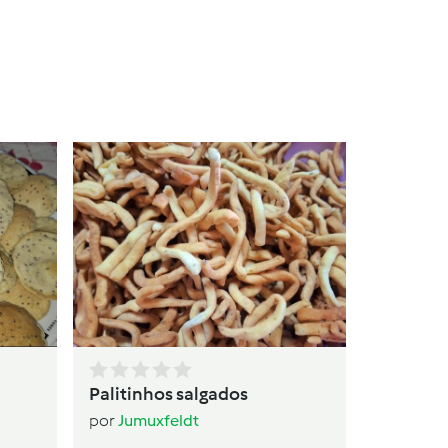
Bolo 
por
Ju
Palitinhos salgados
por
Jumuxfeldt