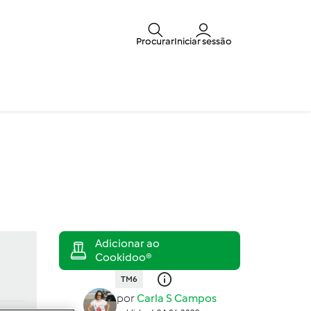
Procurar
Iniciar sessão
TM6
por
Carla S Campos