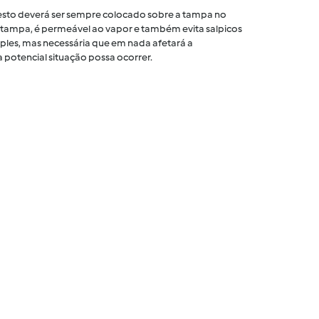
 cesto deverá ser sempre colocado sobre a tampa no
tampa, é permeável ao vapor e também evita salpicos
ples, mas necessária que em nada afetará a
 potencial situação possa ocorrer.