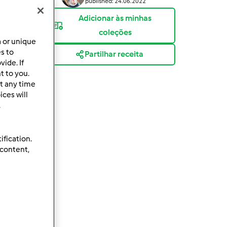
published: 24.06.2022
Adicionar às minhas
coleções
a or unique
es to
Partilhar receita
ide. If
t to you.
t any time
ces will
.
ification.
 content,