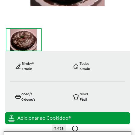
Bimby®
Todos
19min
39min
dose/s
Nível
0
dose/s
Fácil
TM31