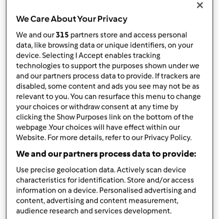
por
Mónica Pacheco
published: 08.10.2013
We Care About Your Privacy
alterado: 18.12.2014
Adicionar às minhas coleções
We and our
315
partners store and access personal
data, like browsing data or unique identifiers, on your
Partilhar receita
device. Selecting I Accept enables tracking
technologies to support the purposes shown under we
Criar uma variante
and our partners process data to provide. If trackers are
disabled, some content and ads you see may not be as
relevant to you. You can resurface this menu to change
your choices or withdraw consent at any time by
clicking the Show Purposes link on the bottom of the
webpage .Your choices will have effect within our
Website. For more details, refer to our Privacy Policy.
Ingredientes
We and our partners process data to provide:
Para o bolo:
1 colher de café de fermento em pó;
Use precise geolocation data. Actively scan device
characteristics for identification. Store and/or access
6
ovo,
s;
information on a device. Personalised advertising and
220 gr de açúcar;
content, advertising and content measurement,
60 gr de chocolate em pó;
audience research and services development.
150 gr de pão ralado;