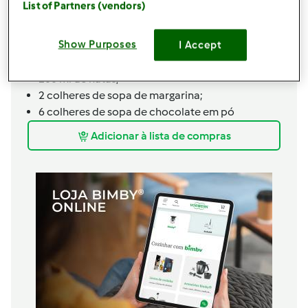
List of Partners (vendors)
110 gr de óleo;
1
chávena
(de chá) de água a ferver.
Show Purposes
I Accept
Ingredientes para a cobertura de chocolate:
1
lata de
leite,
condensado;
100 ml de natas;
2 colheres de sopa de margarina;
6 colheres de sopa de chocolate em pó
Adicionar à lista de compras