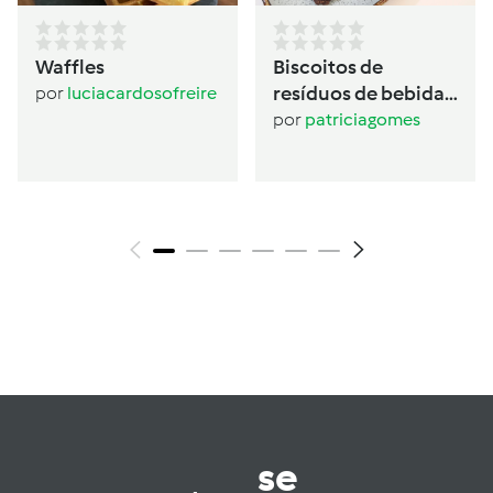
Waffles
Biscoitos de
resíduos de bebida
por
luciacardosofreire
de aveia
por
patriciagomes
se