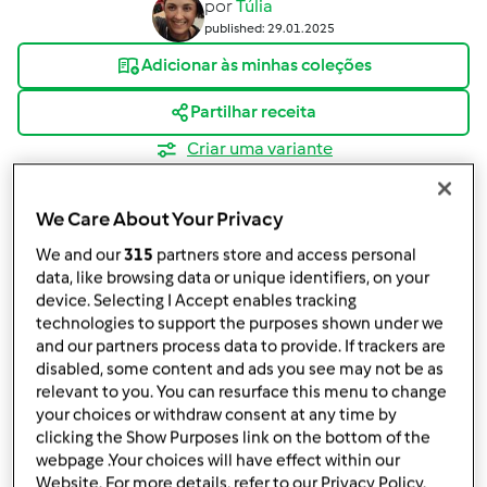
por
Túlia
published: 29.01.2025
Adicionar às minhas coleções
Partilhar receita
Criar uma variante
We Care About Your Privacy
We and our
315
partners store and access personal
data, like browsing data or unique identifiers, on your
Ingredientes
device. Selecting I Accept enables tracking
technologies to support the purposes shown under we
Bolo de água mel
and our partners process data to provide. If trackers are
disabled, some content and ads you see may not be as
500
g
açúcar
relevant to you. You can resurface this menu to change
5
unidade
ovos
your choices or withdraw consent at any time by
170
g
leite
clicking the Show Purposes link on the bottom of the
webpage .Your choices will have effect within our
150
g
óleo
Website. For more details, refer to our Privacy Policy.