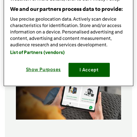
130
gota
água,
água mel
350
g
farinha,
T55
We and our partners process data to provide:
2
colher de chá cheia
fermento p/ bolos
Use precise geolocation data. Actively scan device
2
colher de chá cheia
canela em pó
characteristics for identification. Store and/or access
information on a device. Personalised advertising and
Adicionar à lista de compras
content, advertising and content measurement,
audience research and services development.
List of Partners (vendors)
Show Purposes
I Accept