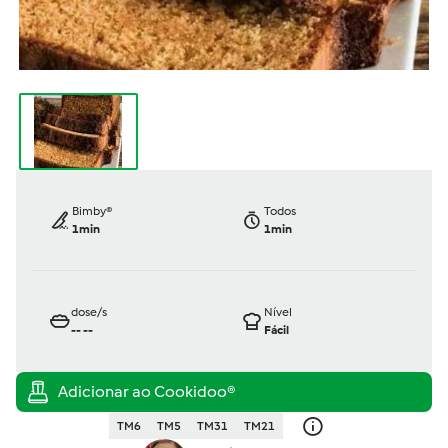
Bimby®
Todos
1min
1min
dose/s
Nível
--
--
Fácil
TM6
TM5
TM31
TM21