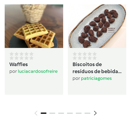
Waffles
Biscoitos de
resíduos de bebida
por
luciacardosofreire
de aveia
por
patriciagomes