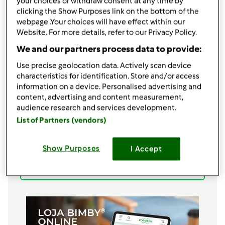
your choices or withdraw consent at any time by
clicking the Show Purposes link on the bottom of the
Adicionar às minhas coleções
webpage .Your choices will have effect within our
Website. For more details, refer to our Privacy Policy.
Partilhar receita
We and our partners process data to provide:
Use precise geolocation data. Actively scan device
characteristics for identification. Store and/or access
information on a device. Personalised advertising and
content, advertising and content measurement,
audience research and services development.
Ingredientes
List of Partners (vendors)
Bolo Bem Bom
Show Purposes
I Accept
250
grama
farinha
Adicionar à lista de compras