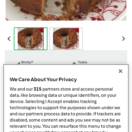
Bimby®
Todos
0min
0min
We Care About Your Privacy
We and our
315
partners store and access personal
dose/s
Nível
data, like browsing data or unique identifiers, on your
15
fatia/s
--
device. Selecting I Accept enables tracking
technologies to support the purposes shown under we
and our partners process data to provide. If trackers are
disabled, some content and ads you see may not be as
por
Gast
relevant to you. You can resurface this menu to change
published: 10.05.2020