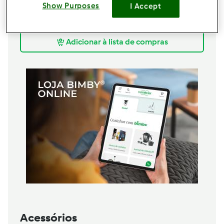
175
g
leite magro
Show Purposes
I Accept
4-6
gota
amêndoa amarga aroma
350
g
Licor 43
Adicionar à lista de compras
Acessórios