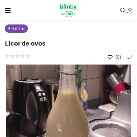
Bebidas
Licor de ovos
(0)