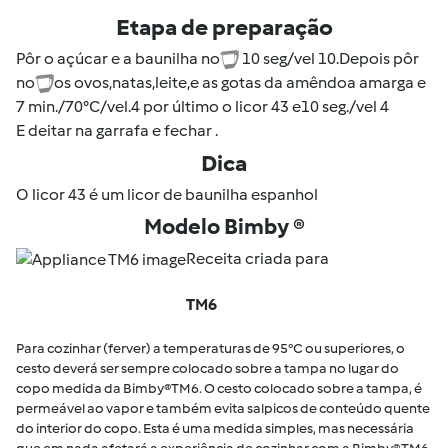
Etapa de preparação
Pôr o açúcar e a baunilha no
10 seg/vel 10.Depois pôr
no
os ovos,natas,leite,e as gotas da amêndoa amarga e
7 min./70°C/vel.4 por último o licor 43 e10 seg./vel 4
E deitar na garrafa e fechar .
Dica
O licor 43 é um licor de baunilha espanhol
Modelo Bimby ®
Receita criada para
TM6
Para cozinhar (ferver) a temperaturas de 95°C ou superiores, o
cesto deverá ser sempre colocado sobre a tampa no lugar do
copo medida da Bimby®TM6. O cesto colocado sobre a tampa, é
permeável ao vapor e também evita salpicos de conteúdo quente
do interior do copo. Esta é uma medida simples, mas necessária