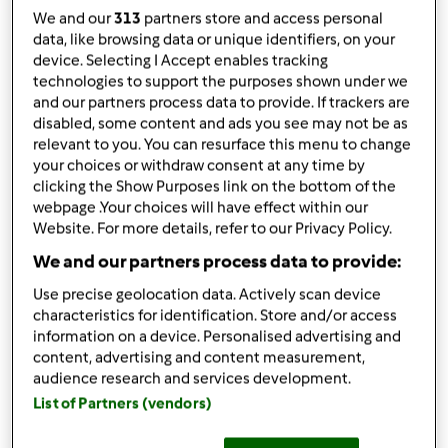
por
helenaebeling
We and our
313
partners store and access personal
published: 30.11.2019
data, like browsing data or unique identifiers, on your
Adicionar às minhas coleções
device. Selecting I Accept enables tracking
technologies to support the purposes shown under we
Partilhar receita
and our partners process data to provide. If trackers are
disabled, some content and ads you see may not be as
Criar uma variante
relevant to you. You can resurface this menu to change
your choices or withdraw consent at any time by
clicking the Show Purposes link on the bottom of the
webpage .Your choices will have effect within our
Website. For more details, refer to our Privacy Policy.
We and our partners process data to provide:
Ingredientes
Use precise geolocation data. Actively scan device
characteristics for identification. Store and/or access
Licor de ovos
information on a device. Personalised advertising and
125
g
açúcar
content, advertising and content measurement,
1
saqueta
baunilha borbon moída
audience research and services development.
5
ovos
List of Partners (vendors)
250
g
natas