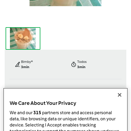
Bimby®
Todos
3min
3min
dose/s
Nível
--
--
--
We Care About Your Privacy
We and our
315
partners store and access personal
data, like browsing data or unique identifiers, on your
TM31
device. Selecting I Accept enables tracking