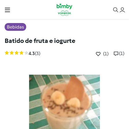
Bebidas
Batido de fruta e iogurte
4.3
(3)
(1)
(1)