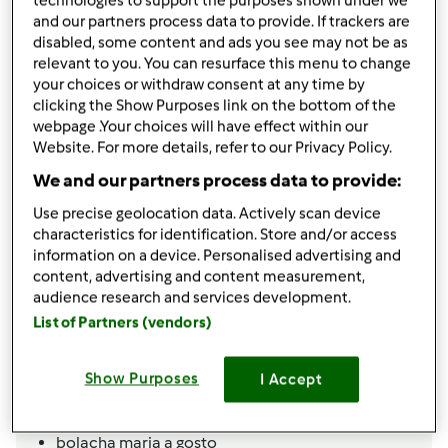
por
Gast
technologies to support the purposes shown under we
and our partners process data to provide. If trackers are
published: 16.12.2009
alterado: 08.06.2010
disabled, some content and ads you see may not be as
relevant to you. You can resurface this menu to change
Adicionar às minhas coleções
your choices or withdraw consent at any time by
clicking the Show Purposes link on the bottom of the
Partilhar receita
webpage .Your choices will have effect within our
Criar uma variante
Website. For more details, refer to our Privacy Policy.
We and our partners process data to provide:
Use precise geolocation data. Actively scan device
characteristics for identification. Store and/or access
information on a device. Personalised advertising and
content, advertising and content measurement,
Ingredientes
audience research and services development.
1 banana
List of Partners (vendors)
4
morango,
s
1 pacote de natas
Show Purposes
I Accept
leite
1 iogurte de aroma á escolha
bolacha maria a gosto