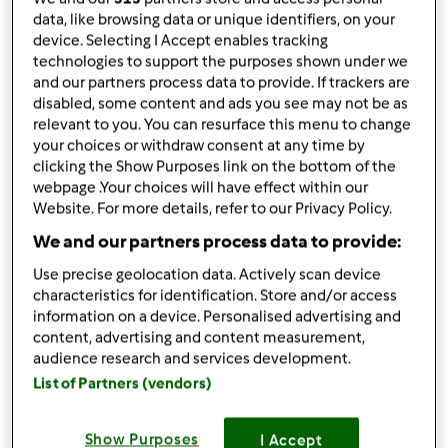
published: 03.01.2024
data, like browsing data or unique identifiers, on your
device. Selecting I Accept enables tracking
Adicionar às minhas coleções
technologies to support the purposes shown under we
and our partners process data to provide. If trackers are
Partilhar receita
disabled, some content and ads you see may not be as
relevant to you. You can resurface this menu to change
your choices or withdraw consent at any time by
clicking the Show Purposes link on the bottom of the
webpage .Your choices will have effect within our
Website. For more details, refer to our Privacy Policy.
We and our partners process data to provide:
Ingredientes
Use precise geolocation data. Actively scan device
Ralar queijo fatiado
characteristics for identification. Store and/or access
3 a 4
fatias de queijo
information on a device. Personalised advertising and
content, advertising and content measurement,
Adicionar à lista de compras
audience research and services development.
List of Partners (vendors)
Show Purposes
I Accept