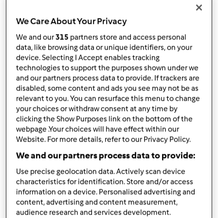
por
Gast
published: 21.11.2018
We Care About Your Privacy
alterado: 21.11.2018
Adicionar às minhas coleções
We and our
315
partners store and access personal
data, like browsing data or unique identifiers, on your
Partilhar receita
device. Selecting I Accept enables tracking
technologies to support the purposes shown under we
Criar uma variante
and our partners process data to provide. If trackers are
disabled, some content and ads you see may not be as
relevant to you. You can resurface this menu to change
your choices or withdraw consent at any time by
clicking the Show Purposes link on the bottom of the
webpage .Your choices will have effect within our
Website. For more details, refer to our Privacy Policy.
Ingredientes
We and our partners process data to provide:
Pão de Queijo
Use precise geolocation data. Actively scan device
120
grama
queijo parmesão,
cortado em
characteristics for identification. Store and/or access
pedaços
information on a device. Personalised advertising and
200
grama
leite
content, advertising and content measurement,
100
grama
óleo
audience research and services development.