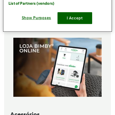
1
colher de chá
sal
List of Partners (vendors)
250
grama
polvilho azedo
2
ovos
Show Purposes
I Accept
Adicionar à lista de compras
Acessórios