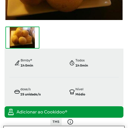
Bimby®
Todos
1h 0min
1h 0min
dose/s
Nível
25
unidade/s
Médio
TM5