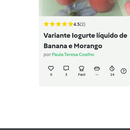
4.5
(2)
Variante Iogurte líquido de
Banana e Morango
por
Paula Teresa Coelho
0
3
Fácil
--
24