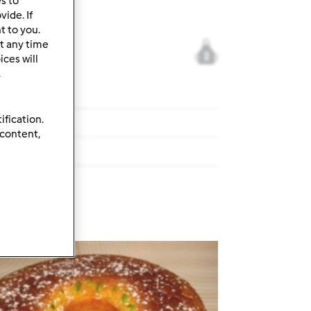
es to
ide. If
t to you.
t any time
2
ces will
.
ification.
 content,