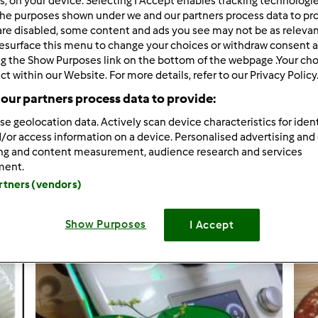
rs, on your device. Selecting I Accept enables tracking technologi
he purposes shown under we and our partners process data to prov
are disabled, some content and ads you see may not be as relevan
esurface this menu to change your choices or withdraw consent a
ng the Show Purposes link on the bottom of the webpage .Your choi
ct within our Website. For more details, refer to our Privacy Policy
Pão de Ló de lima
our partners process data to provide:
se geolocation data. Actively scan device characteristics for ident
Iogurte vegetal de coco
/or access information on a device. Personalised advertising and
ing and content measurement, audience research and services
0
ment.
artners (vendors)
Criar receita
Show Purposes
I Accept