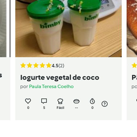
4.5
(2)
s
Iogurte vegetal de coco
P
por
Paula Teresa Coelho
p
0
5
Fácil
--
0