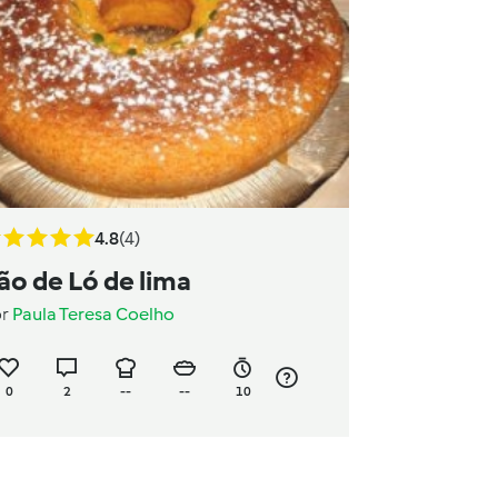
4.8
(4)
ão de Ló de lima
or
Paula Teresa Coelho
0
2
--
--
10