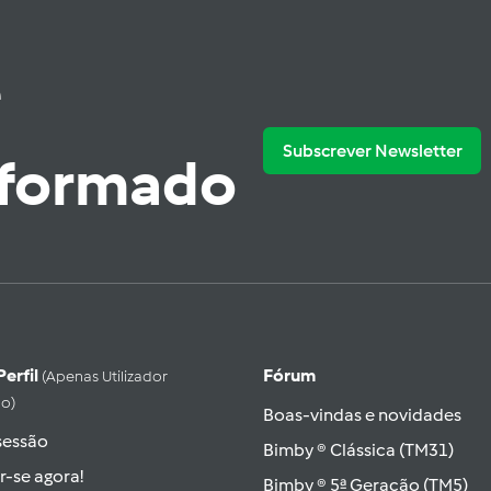
e
Subscrever Newsletter
nformado
Perfil
Fórum
(apenas Utilizador
do)
Boas-vindas e novidades
 sessão
Bimby ® Clássica (TM31)
r-se agora!
Bimby ® 5ª Geração (TM5)