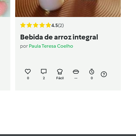
4.5
(2)
Bebida de arroz integral
por
Paula Teresa Coelho
0
2
Fácil
--
0