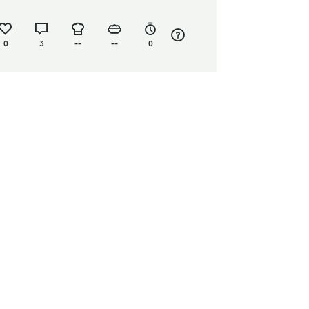
0
3
--
--
0