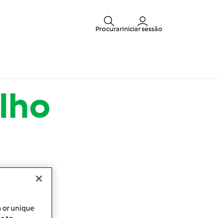
Procurar
Iniciar sessão
elho
a or unique