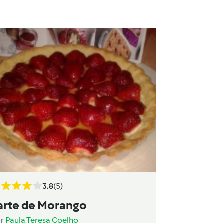
3.8
(5)
arte de Morango
or
Paula Teresa Coelho