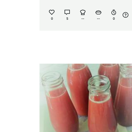
0
5
--
--
0