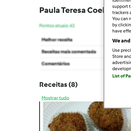
identifie
support t
Paula Teresa Coelho
trackers 
You can r
by clicki
Pontos atuais: 42
have effe
Melhor receita
We and 
Use preci
Receitas mais comentada
Store and
advertis
Comentários
develop
List of P
Receitas
(8)
Mostrar tudo