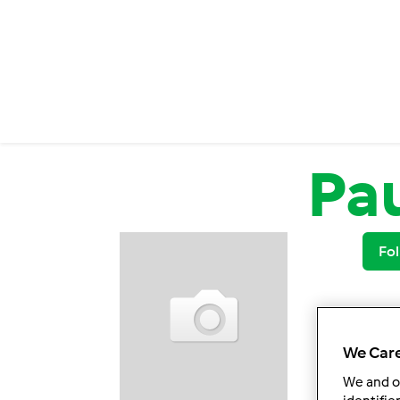
Passar para o conteúdo principal
Pau
Fol
We Care
We and 