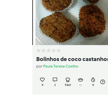
Bolinhos de coco castanho
por
Paula Teresa Coelho
0
1
Fácil
--
0