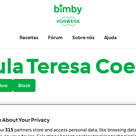
Receitas
Fórum
Sobre nós
Ajuda
la Teresa Co
low
Block
 About Your Privacy
our
315
partners store and access personal data, like browsing dat