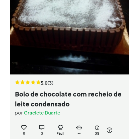
5.0
(3)
Bolo de chocolate com recheio de
leite condensado
por
Graciete Duarte
0
3
Fácil
--
35