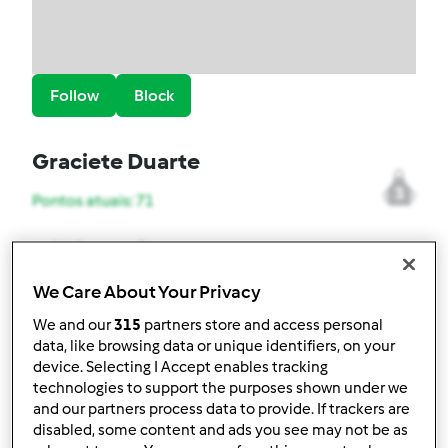
Follow
Block
Graciete Duarte
3
Pontos atuais: 71
Melhor receita
Bolo de chocolate com recheio de leite
We Care About Your Privacy
condensado
We and our
315
partners store and access personal
data, like browsing data or unique identifiers, on your
Receitas mais comentada
device. Selecting I Accept enables tracking
technologies to support the purposes shown under we
Bolo de chocolate com recheio de leite
and our partners process data to provide. If trackers are
condensado
disabled, some content and ads you see may not be as