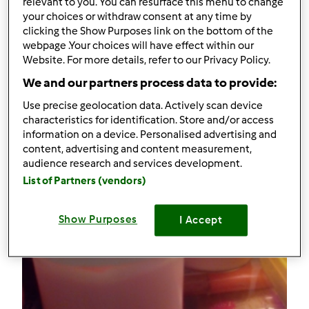
relevant to you. You can resurface this menu to change
Comentários
your choices or withdraw consent at any time by
clicking the Show Purposes link on the bottom of the
7
webpage .Your choices will have effect within our
Website. For more details, refer to our Privacy Policy.
Receitas
(4)
We and our partners process data to provide:
Mostrar tudo
Use precise geolocation data. Actively scan device
characteristics for identification. Store and/or access
Criar receita
information on a device. Personalised advertising and
content, advertising and content measurement,
audience research and services development.
List of Partners (vendors)
Show Purposes
I Accept