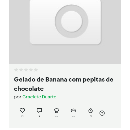
Gelado de Banana com pepitas de
chocolate
por
Graciete Duarte
0
2
--
--
0