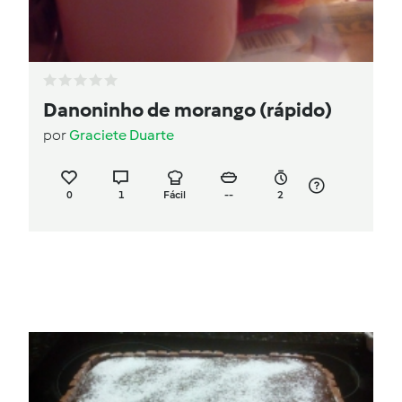
Danoninho de morango (rápido)
por
Graciete Duarte
0
1
Fácil
--
2