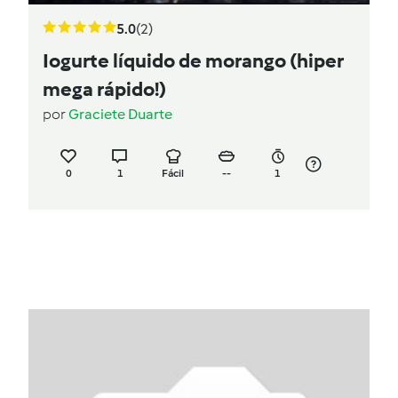
5.0
(2)
Iogurte líquido de morango (hiper
mega rápido!)
por
Graciete Duarte
0
1
Fácil
--
1