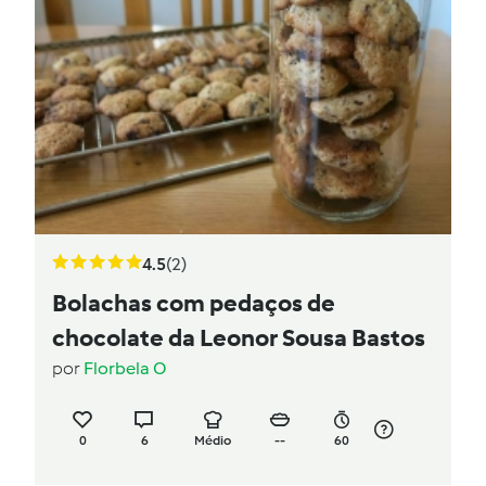
4.5
(2)
Bolachas com pedaços de
chocolate da Leonor Sousa Bastos
por
Florbela O
0
6
Médio
--
60