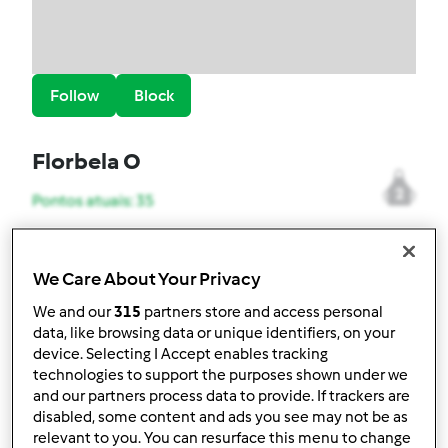
Follow
Block
Florbela O
2
Pontos atuais: 35
Melhor receita
We Care About Your Privacy
Queijadas de leite
We and our
315
partners store and access personal
Receitas mais comentada
data, like browsing data or unique identifiers, on your
device. Selecting I Accept enables tracking
Bolachas com pedaços de chocolate da Leonor
technologies to support the purposes shown under we
Sousa Bastos
and our partners process data to provide. If trackers are
disabled, some content and ads you see may not be as
Comentários
relevant to you. You can resurface this menu to change