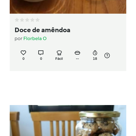
Doce de amêndoa
por
Florbela O
0
0
Fácil
--
18