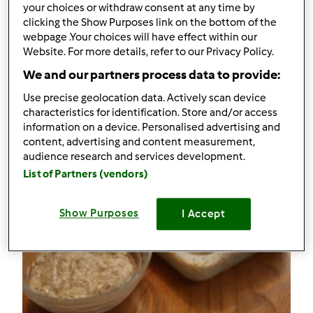
your choices or withdraw consent at any time by
0
clicking the Show Purposes link on the bottom of the
webpage .Your choices will have effect within our
Website. For more details, refer to our Privacy Policy.
Receitas
(4)
We and our partners process data to provide:
Mostrar tudo
Use precise geolocation data. Actively scan device
Criar receita
characteristics for identification. Store and/or access
information on a device. Personalised advertising and
content, advertising and content measurement,
audience research and services development.
List of Partners (vendors)
Show Purposes
I Accept