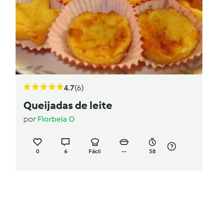
4.7
(6)
Queijadas de leite
por
Florbela O
0
6
Fácil
--
38