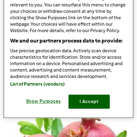
relevant to you. You can resurface this menu to change
your choices or withdraw consent at any time by
clicking the Show Purposes link on the bottom of the
Gelado de Doce de Leite Häagen
webpage .Your choices will have effect within our
Website. For more details, refer to our Privacy Policy.
Dazs
We and our partners process data to provide:
por
Família Vital
Use precise geolocation data. Actively scan device
characteristics for identification. Store and/or access
0
0
Fácil
--
0
information on a device. Personalised advertising and
content, advertising and content measurement,
audience research and services development.
List of Partners (vendors)
Show Purposes
I Accept