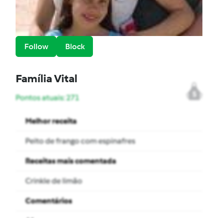
Follow
Block
Família Vital
5
Pontos atuais: 271
Melhor receita
Peito de frango com espinafres
Receitas mais comentada
Crinkle de limão
Comentários