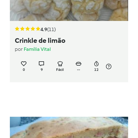
4.9
(11)
Crinkle de limão
por
Família Vital
0
9
Fácil
--
12