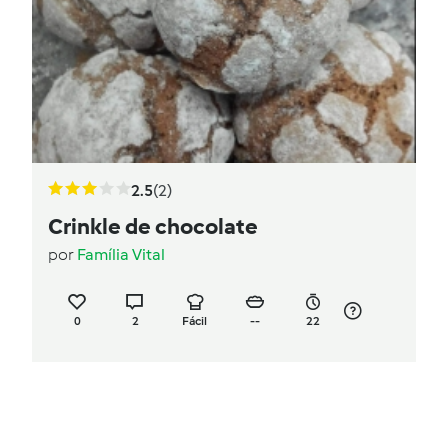
2.5
(2)
Crinkle de chocolate
por
Família Vital
0
2
Fácil
--
22