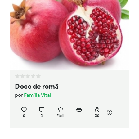
Doce de romã
por
Família Vital
0
1
Fácil
--
30