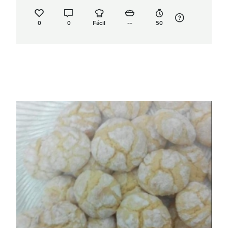
0
0
Fácil
--
50