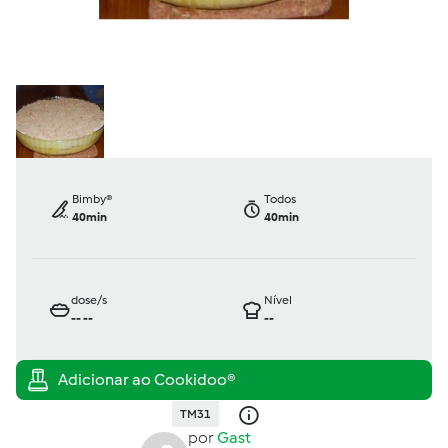
Bimby®
Todos
40min
40min
dose/s
Nível
--
--
--
TM31
por
Gast