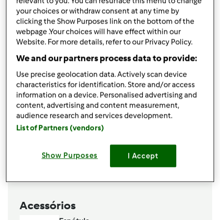
relevant to you. You can resurface this menu to change
200 gr. de bolacha-maria
your choices or withdraw consent at any time by
Café solúvel instantâneo
clicking the Show Purposes link on the bottom of the
webpage .Your choices will have effect within our
Adicionar à lista de compras
Website. For more details, refer to our Privacy Policy.
We and our partners process data to provide:
Use precise geolocation data. Actively scan device
characteristics for identification. Store and/or access
information on a device. Personalised advertising and
content, advertising and content measurement,
audience research and services development.
List of Partners (vendors)
Show Purposes
I Accept
Acessórios