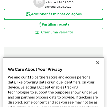
published: 16.02.2010
alterado: 08.06.2010
Adicionar às minhas coleções
Partilhar receita
Criar uma variante
Ingredientes
We Care About Your Privacy
1 pacote de natas
We and our
315
partners store and access personal
1
lata de
leite,
condensado
data, like browsing data or unique identifiers, on your
2
latas de
leite,
condensado com UHT
device. Selecting I Accept enables tracking
açucar
technologies to support the purposes shown under we
6
ovo,
s
and our partners process data to provide. If trackers are
disabled, some content and ads you see may not be as
farinha maizena