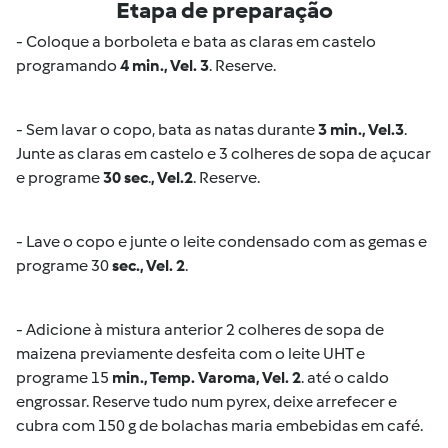
Etapa de preparação
- Coloque a borboleta e bata as claras em castelo
programando
4 min., Vel. 3
. Reserve.
- Sem lavar o copo, bata as natas durante
3 min., Vel.3
.
Junte as claras em castelo e 3 colheres de sopa de açucar
e programe
30 sec
.
, Vel.2
. Reserve.
- Lave o copo e junte o leite condensado com as gemas e
programe 30
sec., Vel. 2
.
- Adicione à mistura anterior 2 colheres de sopa de
maizena previamente desfeita com o leite UHT e
programe 15
min., Temp. Varoma, Vel. 2
. até o caldo
engrossar. Reserve tudo num pyrex, deixe arrefecer e
cubra com 150 g de bolachas maria embebidas em café.