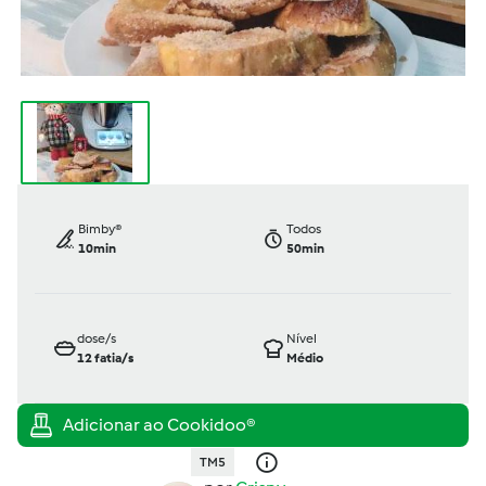
Bimby®
Todos
10min
50min
dose/s
Nível
12
fatia/s
Médio
TM5