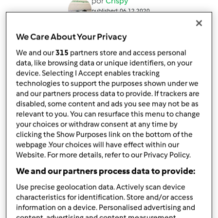
por
Crispy
published: 06.12.2020
alterado: 06.12.2020
Adicionar às minhas coleções
We Care About Your Privacy
We and our
315
partners store and access personal
Partilhar receita
data, like browsing data or unique identifiers, on your
Criar uma variante
device. Selecting I Accept enables tracking
technologies to support the purposes shown under we
and our partners process data to provide. If trackers are
disabled, some content and ads you see may not be as
relevant to you. You can resurface this menu to change
your choices or withdraw consent at any time by
clicking the Show Purposes link on the bottom of the
Ingredientes
webpage .Your choices will have effect within our
Website. For more details, refer to our Privacy Policy.
Ranadas
We and our partners process data to provide:
1000
g
leite
Use precise geolocation data. Actively scan device
120
g
açúcar
characteristics for identification. Store and/or access
1
limão,
1 casca
information on a device. Personalised advertising and
1
pau
canela
content, advertising and content measurement,