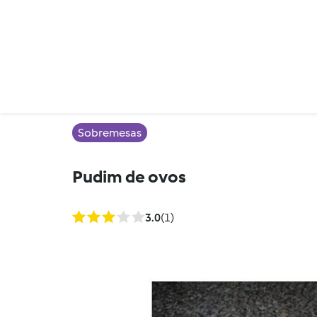
Sobremesas
Pudim de ovos
3.0
(1)