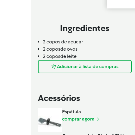
Ingredientes
2 copos de açucar
2
copos
de ovos
2
copos
de leite
Adicionar à lista de compras
Acessórios
Espátula
comprar agora