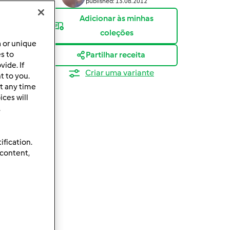
published: 13.08.2012
Adicionar às minhas
coleções
a or unique
es to
Partilhar receita
ide. If
Criar uma variante
t to you.
t any time
ces will
.
ification.
 content,