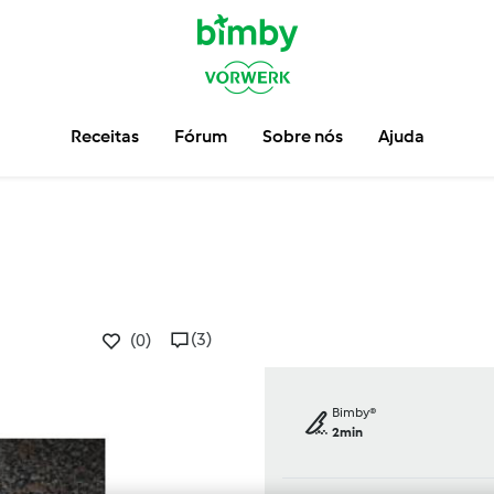
Receitas
Fórum
Sobre nós
Ajuda
(3)
(0)
Bimby®
2min