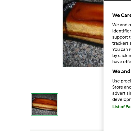
We Care
We and 
identifie
support t
trackers 
You can r
by clicki
have effe
We and 
Use preci
Store and
advertis
develop
List of P