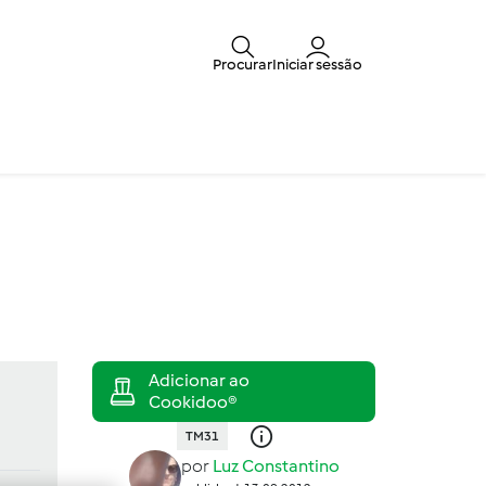
Procurar
Iniciar sessão
TM31
por
Luz Constantino