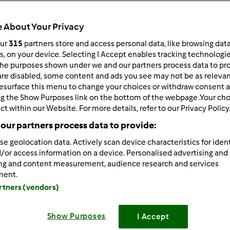
Todos
2min
 About Your Privacy
our
315
partners store and access personal data, like browsing dat
rs, on your device. Selecting I Accept enables tracking technologi
he purposes shown under we and our partners process data to prov
dose/s
--
--
are disabled, some content and ads you see may not be as relevan
esurface this menu to change your choices or withdraw consent a
ng the Show Purposes link on the bottom of the webpage .Your choi
ct within our Website. For more details, refer to our Privacy Policy
Nível
our partners process data to provide:
--
se geolocation data. Actively scan device characteristics for ident
/or access information on a device. Personalised advertising and
ing and content measurement, audience research and services
ment.
artners (vendors)
Show Purposes
I Accept