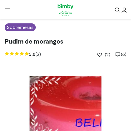
Sobremesas
Pudim de morangos
5.0
(2)
(6)
(2)