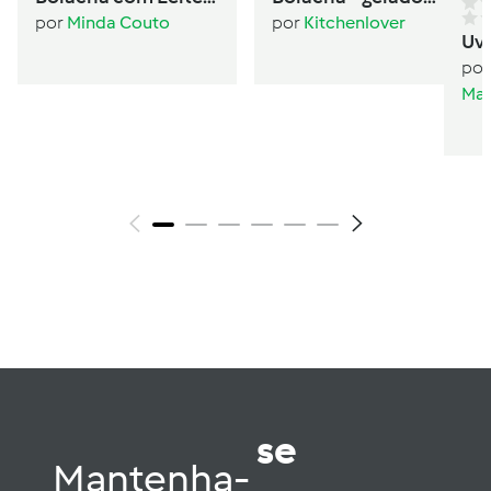
Condensado
sanduíche
por
Minda Couto
por
Kitchenlover
Uv
por
Mar
se
Mantenha-