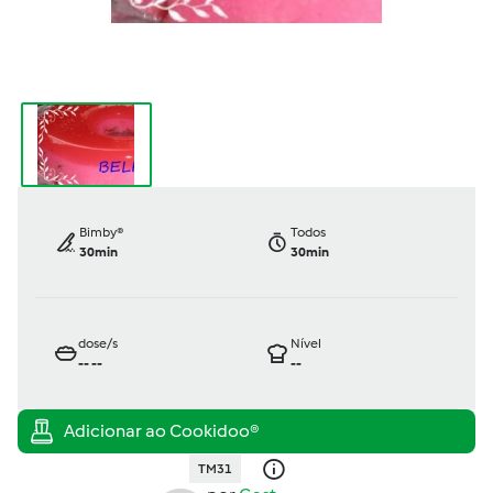
Bimby®
Todos
30min
30min
dose/s
Nível
--
--
--
TM31