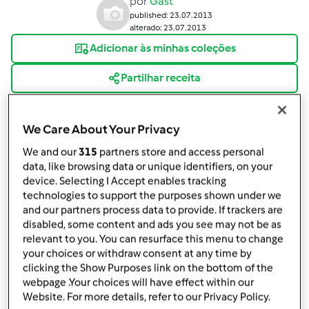
por
Gast
published: 23.07.2013
alterado: 23.07.2013
Adicionar às minhas coleções
Partilhar receita
Criar uma variante
We Care About Your Privacy
We and our
315
partners store and access personal
data, like browsing data or unique identifiers, on your
device. Selecting I Accept enables tracking
technologies to support the purposes shown under we
Ingredientes
and our partners process data to provide. If trackers are
500 gr de Morangos
disabled, some content and ads you see may not be as
620 gramas de água
relevant to you. You can resurface this menu to change
your choices or withdraw consent at any time by
120 gramas de açúcar
clicking the Show Purposes link on the bottom of the
2
embalagens
de gelatina de morango
webpage .Your choices will have effect within our
1 Pacote de Natas
Website. For more details, refer to our Privacy Policy.