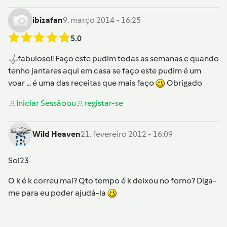
ibizafan
9. março 2014 - 16:25
5.0
fabuloso!! Faço este pudim todas as semanas e quando
tenho jantares aqui em casa se faço este pudim é um
voar ... é uma das receitas que mais faço
Obrigado
Iniciar Sessão
ou
registar-se
Wild Heaven
21. fevereiro 2012 - 16:09
Sol23
O k é k correu mal? Qto tempo é k deixou no forno? Diga-
me para eu poder ajudá-la