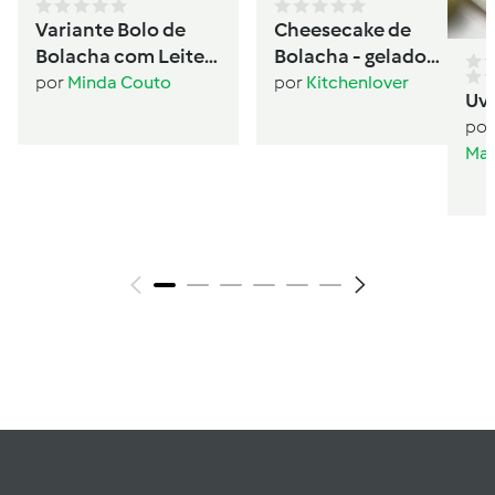
Variante Bolo de
Cheesecake de
Bolacha com Leite
Bolacha - gelado
Condensado
sanduíche
por
Minda Couto
por
Kitchenlover
Uv
por
Mar