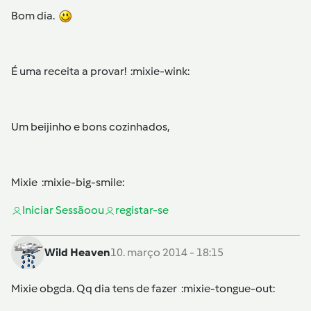
Bom dia.
É uma receita a provar! :mixie-wink:
Um beijinho e bons cozinhados,
Mixie :mixie-big-smile:
Iniciar Sessão
ou
registar-se
Wild Heaven
10. março 2014 - 18:15
Mixie obgda. Qq dia tens de fazer :mixie-tongue-out: