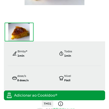
Bimby®
Todos
1min
1min
dose/s
Nível
8
dose/s
Fácil
TM31