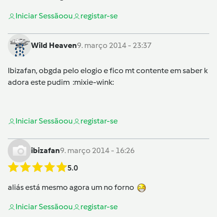
Iniciar Sessão
ou
registar-se
Wild Heaven
9. março 2014 - 23:37
Ibizafan, obgda pelo elogio e fico mt contente em saber k
adora este pudim :mixie-wink:
Iniciar Sessão
ou
registar-se
ibizafan
9. março 2014 - 16:26
5.0
aliás está mesmo agora um no forno
Iniciar Sessão
ou
registar-se