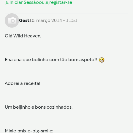
Iniciar Sessão
ou
registar-se
Gast
10. março 2014 - 11:51
Olá Wild Heaven,
Ena ena que bolinho com tão bom aspeto!!!
Adorei a receita!
Um beijinho e bons cozinhados,
Mixie :mixie-big-smile: