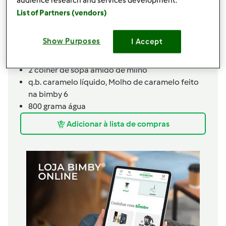
audience research and services development.
60
grama
Açúcar de coco
List of Partners (vendors)
1
pedaço pequeno
casca de laranja
1
unidades
laranja,
Só o sumo
Show Purposes
I Accept
3
unidades
ovos
1
unidades
requeijão
2
colher de sopa
amido de milho
q.b.
caramelo líquido,
Molho de caramelo feito
na bimby 6
800
grama
água
Adicionar à lista de compras