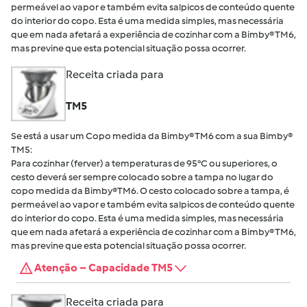
permeável ao vapor e também evita salpicos de conteúdo quente
do interior do copo. Esta é uma medida simples, mas necessária
que em nada afetará a experiência de cozinhar com a Bimby® TM6,
mas previne que esta potencial situação possa ocorrer.
Receita criada para
TM5
Se está a usar um Copo medida da Bimby® TM6 com a sua Bimby®
TM5:
Para cozinhar (ferver) a temperaturas de 95°C ou superiores, o
cesto deverá ser sempre colocado sobre a tampa no lugar do
copo medida da Bimby®TM6. O cesto colocado sobre a tampa, é
permeável ao vapor e também evita salpicos de conteúdo quente
do interior do copo. Esta é uma medida simples, mas necessária
que em nada afetará a experiência de cozinhar com a Bimby® TM6,
mas previne que esta potencial situação possa ocorrer.
Atenção – Capacidade TM5
Receita criada para