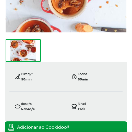
Bimby®
Todos
50min
50min
dose/s
Nível
6
dose/s
Fácil