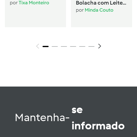
Bolacha com Leite
por
Tixa Monteiro
Condensado
por
Minda Couto
se
Mantenha-
informado