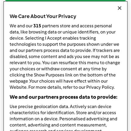
TM6
TM5
TM31
por
Costinhafnc
We Care About Your Privacy
published: 17.10.2020
alterado: 18.10.2020
We and our
315
partners store and access personal
Adicionar às minhas coleções
data, like browsing data or unique identifiers, on your
device. Selecting I Accept enables tracking
technologies to support the purposes shown under we
Partilhar receita
and our partners process data to provide. If trackers are
Criar uma variante
disabled, some content and ads you see may not be as
relevant to you. You can resurface this menu to change
your choices or withdraw consent at any time by
clicking the Show Purposes link on the bottom of the
webpage .Your choices will have effect within our
Website. For more details, refer to our Privacy Policy.
Ingredientes
We and our partners process data to provide:
Use precise geolocation data. Actively scan device
Pudim de abóbora com laranja e
characteristics for identification. Store and/or access
information on a device. Personalised advertising and
requeijão
content, advertising and content measurement,
350
grama
abóbora,
Cortada em cubos