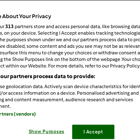
Todos
5min
 About Your Privacy
our
313
partners store and access personal data, like browsing dat
rs, on your device. Selecting I Accept enables tracking technologi
he purposes shown under we and our partners process data to prov
dose/s
6
pessoa/s
are disabled, some content and ads you see may not be as relevan
esurface this menu to change your choices or withdraw consent a
ng the Show Purposes link on the bottom of the webpage .Your choi
ct within our Website. For more details, refer to our Privacy Policy
Nível
our partners process data to provide:
Fácil
se geolocation data. Actively scan device characteristics for ident
/or access information on a device. Personalised advertising and
ing and content measurement, audience research and services
ment.
artners (vendors)
Show Purposes
I Accept