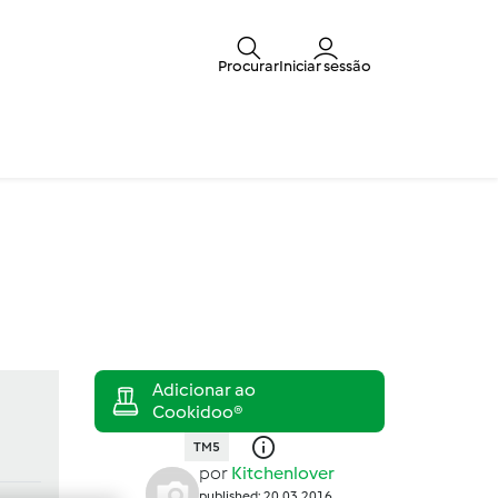
Procurar
Iniciar sessão
TM5
por
Kitchenlover
published: 20.03.2016