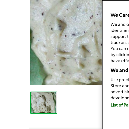
We Care
We and 
identifie
support t
trackers 
You can r
by clicki
have effe
We and 
Use preci
Store and
advertis
develop
List of P