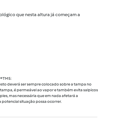
biológico que nesta altura já começam a
® TM5:
 cesto deverá ser sempre colocado sobre a tampa no
tampa, é permeável ao vapor e também evita salpicos
ples, mas necessária que em nada afetará a
 potencial situação possa ocorrer.