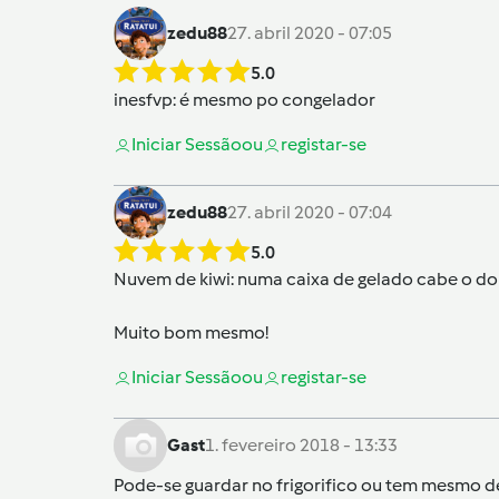
zedu88
27. abril 2020 - 07:05
5.0
inesfvp
: é mesmo po congelador
Iniciar Sessão
ou
registar-se
zedu88
27. abril 2020 - 07:04
5.0
Nuvem de kiwi: numa caixa de gelado cabe o dob
Muito bom mesmo!
Iniciar Sessão
ou
registar-se
Gast
1. fevereiro 2018 - 13:33
Pode-se guardar no frigorifico ou tem mesmo de