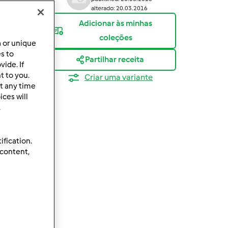
alterado: 20.03.2016
Adicionar às minhas
coleções
a or unique
es to
Partilhar receita
ide. If
t to you.
Criar uma variante
t any time
ces will
.
ification.
 content,