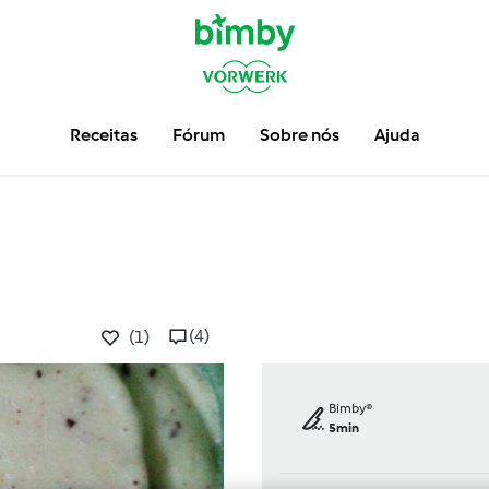
Receitas
Fórum
Sobre nós
Ajuda
(4)
(1)
Bimby®
5min