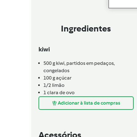
Ingredientes
kiwi
500
g
kiwi,
partidos em pedaços,
congelados
100
g
açúcar
1/2
limão
1
clara de ovo
Adicionar à lista de compras
Acessórios