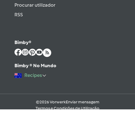
Procurar utilizador
RSS
Bimby®
Bimby ® No Mundo
Recipes
©2026 Vorwerk
Enviar mensagem
Termos e Condições de Utilização
Aviso sobre Proteção de Dados
Política de Cookies
Regras e código moral digital do Fórum
Ajuda
Apoio Legal