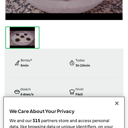
Bimby®
Todos
5min
3h 10min
dose/s
Nível
4
dose/s
Fácil
We Care About Your Privacy
We and our
315
partners store and access personal
TM6
data, like browsing data or unique identifiers, on your