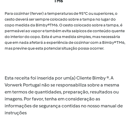
TM6
Para cozinhar (ferver) a temperaturas de 95°C ou superiores, o
cesto deverá ser sempre colocado sobre a tampa no lugar do
copo medida da Bimby®TM6. O cesto colocado sobre a tampa, é
permeável ao vapor e também evita salpicos de conteúdo quente
do interior do copo. Esta é uma medida simples, mas necessária
que em nada afetará a experiência de cozinhar com a Bimby® TM6,
mas previne que esta potencial situação possa ocorrer.
Esta receita foi inserida por um(a) Cliente Bimby ®. A
Vorwerk Portugal não se responsabiliza sobre a mesma
em termos de quantidades, preparação, resultados ou
imagens. Por favor, tenha em consideração as
informações de segurança contidas no nosso manual de
instruções