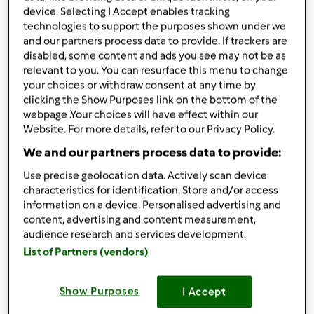
por
Cristiana gil
device. Selecting I Accept enables tracking
published: 29.03.2025
technologies to support the purposes shown under we
alterado: 29.03.2025
and our partners process data to provide. If trackers are
Adicionar às minhas coleções
disabled, some content and ads you see may not be as
relevant to you. You can resurface this menu to change
Partilhar receita
your choices or withdraw consent at any time by
clicking the Show Purposes link on the bottom of the
Criar uma variante
webpage .Your choices will have effect within our
Website. For more details, refer to our Privacy Policy.
We and our partners process data to provide:
Use precise geolocation data. Actively scan device
characteristics for identification. Store and/or access
Ingredientes
information on a device. Personalised advertising and
content, advertising and content measurement,
Natas
audience research and services development.
List of Partners (vendors)
500
g
Leite condenssado
Show Purposes
I Accept
1
lata