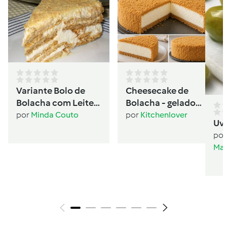
Variante Bolo de
Cheesecake de
Bolacha com Leite
Bolacha - gelado
Condensado
sanduíche
por
Minda Couto
por
Kitchenlover
Uv
por
Mar