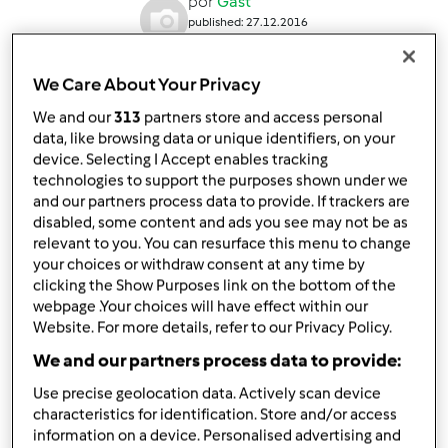
por
Gast
published: 27.12.2016
alterado: 27.12.2016
Adicionar às minhas coleções
We Care About Your Privacy
Partilhar receita
We and our
313
partners store and access personal
data, like browsing data or unique identifiers, on your
Criar uma variante
device. Selecting I Accept enables tracking
technologies to support the purposes shown under we
and our partners process data to provide. If trackers are
disabled, some content and ads you see may not be as
relevant to you. You can resurface this menu to change
your choices or withdraw consent at any time by
clicking the Show Purposes link on the bottom of the
Ingredientes
webpage .Your choices will have effect within our
Website. For more details, refer to our Privacy Policy.
Molotof a Vapor
We and our partners process data to provide:
8
claras
8
colher de sopa
açúcar
Use precise geolocation data. Actively scan device
q.b.
caramelo líquido
characteristics for identification. Store and/or access
information on a device. Personalised advertising and
Adicionar à lista de compras