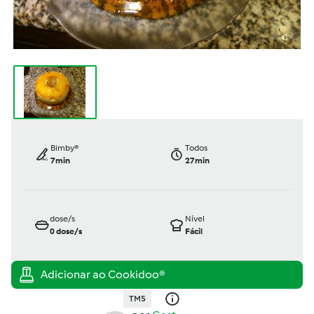
Bimby®
Todos
7min
27min
dose/s
Nível
0
dose/s
Fácil
TM5