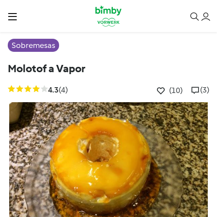
Sobremesas
Molotof a Vapor
4.3
(4)
(3)
(10)