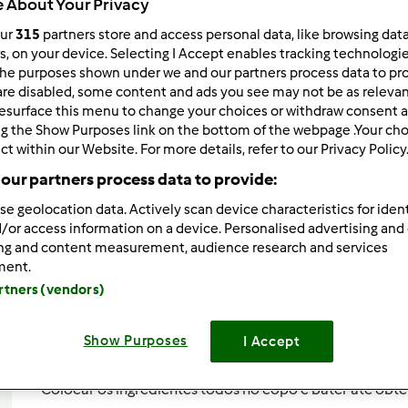
 About Your Privacy
Todos
our
315
partners store and access personal data, like browsing dat
0min
rs, on your device. Selecting I Accept enables tracking technologi
he purposes shown under we and our partners process data to prov
are disabled, some content and ads you see may not be as relevan
esurface this menu to change your choices or withdraw consent a
dose/s
ng the Show Purposes link on the bottom of the webpage .Your choi
--
--
ct within our Website. For more details, refer to our Privacy Policy
our partners process data to provide:
se geolocation data. Actively scan device characteristics for ident
Nível
--
/or access information on a device. Personalised advertising and
ing and content measurement, audience research and services
ment.
artners (vendors)
Etapa de pr
Show Purposes
I Accept
Colocar os ingredientes todos no copo e bater até obte