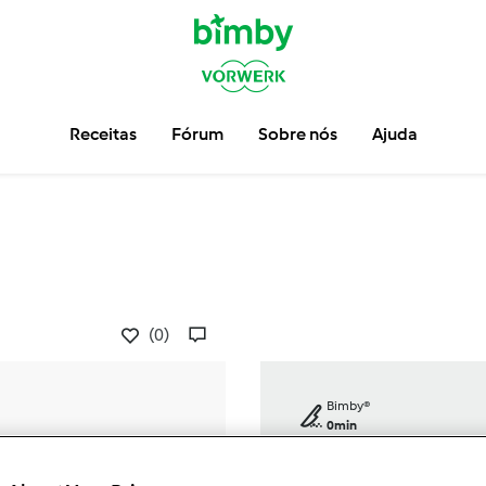
Receitas
Fórum
Sobre nós
Ajuda
(0)
Bimby®
0min