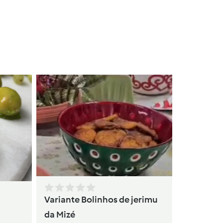
Tartes
por
Cl
Variante Bolinhos de jerimu
da Mizé