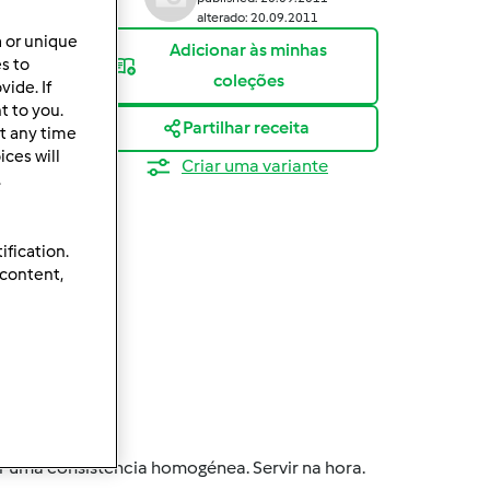
alterado: 20.09.2011
a or unique
Adicionar às minhas
es to
coleções
ide. If
t to you.
Partilhar receita
t any time
ces will
Criar uma variante
.
ification.
 content,
eparação
r uma consistência homogénea. Servir na hora.