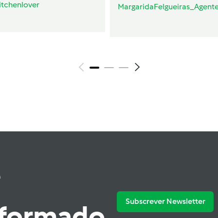
itchenlover
MargaridaFelgueiras_Agent
e
Subscrever Newsletter
nformado