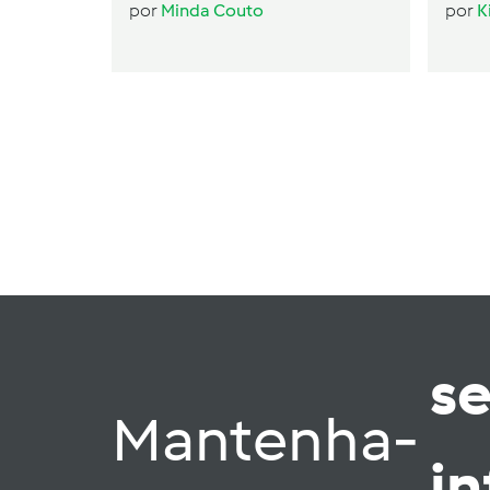
por
Minda Couto
por
K
s
Mantenha-
i