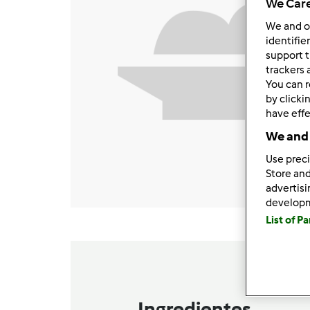
We Care
We and 
identifie
support t
trackers 
You can r
by clicki
have effe
We and 
Use preci
Store and
advertis
develop
List of P
Ingredientes