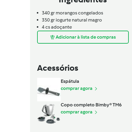
340 gr morangos congelados
350 gr iogurte natural magro
4 cs adoçante
Adicionar à lista de compras
Acessórios
Espátula
comprar agora
Copo completo Bimby® TM6
comprar agora