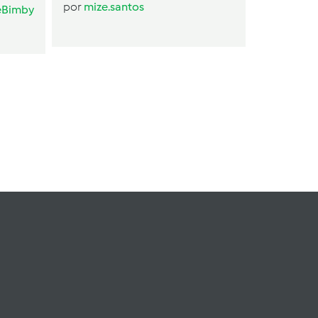
por
mize.santos
eBimby