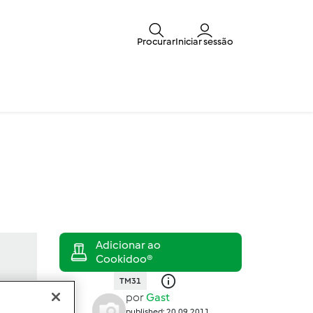
Procurar
Iniciar sessão
TM31
por
Gast
published: 20.09.2011