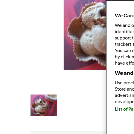
We Care
We and 
identifie
support t
trackers 
You can r
by clicki
have effe
We and 
Use preci
Store and
advertis
develop
List of P