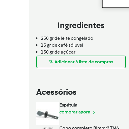
Ingredientes
250 gr de leite congelado
15 gr de café sóluvel
150 gr de açúcar
Adicionar à lista de compras
Acessórios
Espátula
comprar agora
Copo completo Bimby® TM6