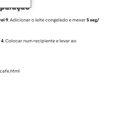
eparação
vel 9
. Adicionar o leite congelado e mexer
5 seg/
 4
. Colocar num recipiente e levar ao
cafe.html