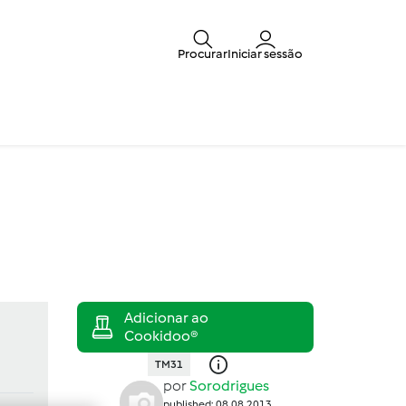
Procurar
Iniciar sessão
TM31
por
Sorodrigues
published: 08.08.2013