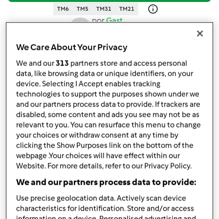
TM6
TM5
TM31
TM21
por
Gast
published: 10.02.2022
alterado: 10.02.2022
We Care About Your Privacy
Adicionar às minhas coleções
We and our
313
partners store and access personal
data, like browsing data or unique identifiers, on your
Partilhar receita
device. Selecting I Accept enables tracking
technologies to support the purposes shown under we
and our partners process data to provide. If trackers are
disabled, some content and ads you see may not be as
relevant to you. You can resurface this menu to change
your choices or withdraw consent at any time by
clicking the Show Purposes link on the bottom of the
Ingredientes
webpage .Your choices will have effect within our
Website. For more details, refer to our Privacy Policy.
Fondant de Chocolate com Pimenta
We and our partners process data to provide:
Rosa
Use precise geolocation data. Actively scan device
100
g
chocolate,
70% cacau
characteristics for identification. Store and/or access
50
g
manteiga,
à temperatura ambiente
information on a device. Personalised advertising and