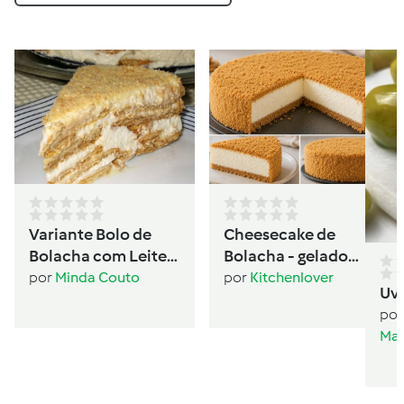
Variante Bolo de
Cheesecake de
Bolacha com Leite
Bolacha - gelado
Condensado
sanduíche
por
Minda Couto
por
Kitchenlover
Uv
por
Mar