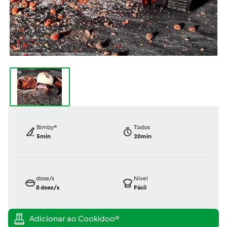
Bimby®
Todos
5min
20min
dose/s
Nível
8
dose/s
Fácil