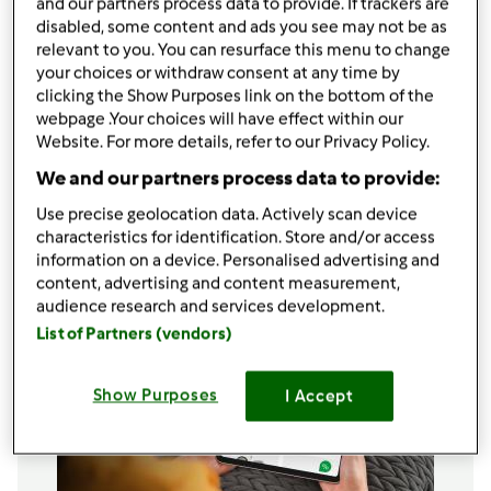
and our partners process data to provide. If trackers are
disabled, some content and ads you see may not be as
1000
g
leite
relevant to you. You can resurface this menu to change
6
gemas de ovo
your choices or withdraw consent at any time by
200
g
açúcar
clicking the Show Purposes link on the bottom of the
40
g
farinha maizena/ amido de milho
webpage .Your choices will have effect within our
1
casca de limão
Website. For more details, refer to our Privacy Policy.
Canela em pó q.b.
We and our partners process data to provide:
Adicionar à lista de compras
Use precise geolocation data. Actively scan device
characteristics for identification. Store and/or access
information on a device. Personalised advertising and
content, advertising and content measurement,
audience research and services development.
List of Partners (vendors)
Show Purposes
I Accept