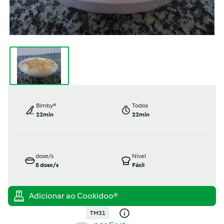
Bimby®
Todos
22min
22min
dose/s
Nível
8
dose/s
Fácil
TM31