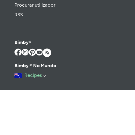
Procurar utilizador
RSS
Bimby®
Bimby ® No Mundo
Recipes
©2026 Vorwerk
Enviar mensagem
Termos e Condições de Utilização
Aviso sobre Proteção de Dados
Política de Cookies
Regras e código moral digital do Fórum
Ajuda
Apoio Legal