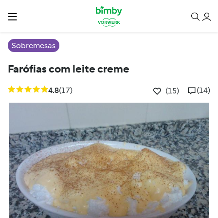
Sobremesas
Farófias com leite creme
4.8
(17)
(14)
(15)