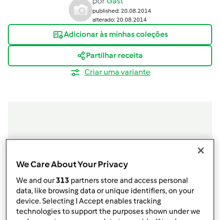
por
Gast
published: 20.08.2014
alterado: 20.08.2014
Adicionar às minhas coleções
Partilhar receita
Criar uma variante
Ingredientes
Farófias:
We Care About Your Privacy
10
claras de ovo
We and our
313
partners store and access personal
50
g
açúcar
data, like browsing data or unique identifiers, on your
device. Selecting I Accept enables tracking
1
pitada de sal
technologies to support the purposes shown under we
Leite creme