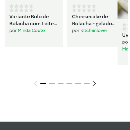
Variante Bolo de
Cheesecake de
Bolacha com Leite
Bolacha - gelado
Condensado
sanduíche
por
Minda Couto
por
Kitchenlover
Uv
por
Mar