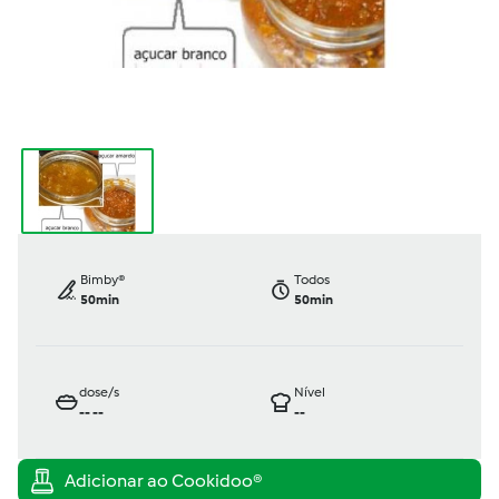
Bimby®
Todos
50min
50min
dose/s
Nível
--
--
--