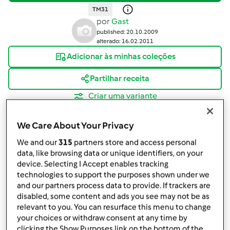
TM31
por
Gast
published: 20.10.2009
alterado: 16.02.2011
Adicionar às minhas coleções
Partilhar receita
Criar uma variante
We Care About Your Privacy
We and our
315
partners store and access personal
data, like browsing data or unique identifiers, on your
device. Selecting I Accept enables tracking
Ingredientes
technologies to support the purposes shown under we
and our partners process data to provide. If trackers are
800 gr de abóbora
disabled, some content and ads you see may not be as
500 gr de açúcar amarelo ou 350 g de açúcar
relevant to you. You can resurface this menu to change
fino
your choices or withdraw consent at any time by
1
pau de canela
clicking the Show Purposes link on the bottom of the