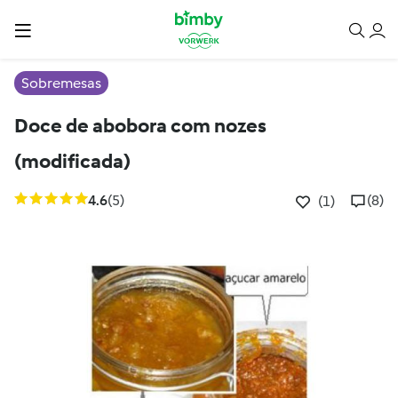
Sobremesas
Doce de abobora com nozes
(modificada)
4.6
(5)
(8)
(1)