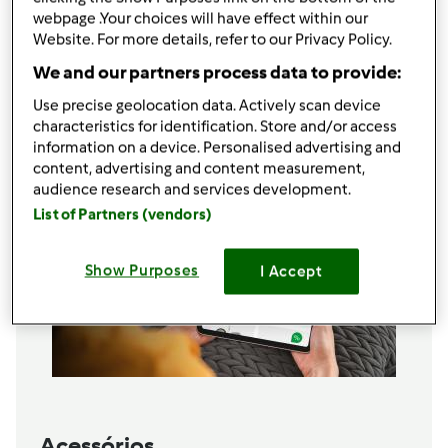
nozes grosseiramente trituradas
webpage .Your choices will have effect within our
raspas de laranja (facultativo)
Website. For more details, refer to our Privacy Policy.
1 calice de vinho do porto
We and our partners process data to provide:
Adicionar à lista de compras
Use precise geolocation data. Actively scan device
characteristics for identification. Store and/or access
information on a device. Personalised advertising and
content, advertising and content measurement,
audience research and services development.
List of Partners (vendors)
Show Purposes
I Accept
Acessórios