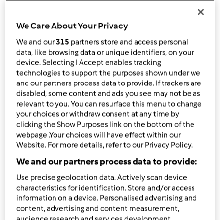
TM31
por
Gast
published: 30.11.2012
We Care About Your Privacy
alterado: 27.10.2014
We and our
315
partners store and access personal
Adicionar às minhas coleções
data, like browsing data or unique identifiers, on your
device. Selecting I Accept enables tracking
Partilhar receita
technologies to support the purposes shown under we
and our partners process data to provide. If trackers are
disabled, some content and ads you see may not be as
relevant to you. You can resurface this menu to change
your choices or withdraw consent at any time by
clicking the Show Purposes link on the bottom of the
webpage .Your choices will have effect within our
Ingredientes
Website. For more details, refer to our Privacy Policy.
Bolo:
We and our partners process data to provide:
4
ovo,
s
Use precise geolocation data. Actively scan device
200
g
açúcar amarelo
characteristics for identification. Store and/or access
120 g margarina derretida
information on a device. Personalised advertising and
250 g farinha c/fermento
content, advertising and content measurement,
1 c. chá fermento em pó
audience research and services development.