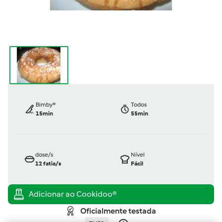
Bimby®
Todos
15min
55min
dose/s
Nível
12
fatia/s
Fácil
Oficialmente testada