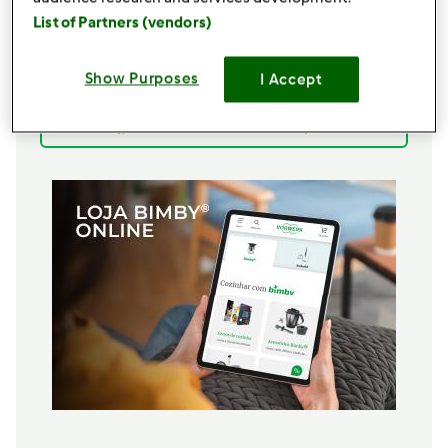
Calda:
List of Partners (vendors)
250
g
açúcar
80
g
água
Show Purposes
I Accept
½
c. chá
essência de baunilha
Adicionar à lista de compras