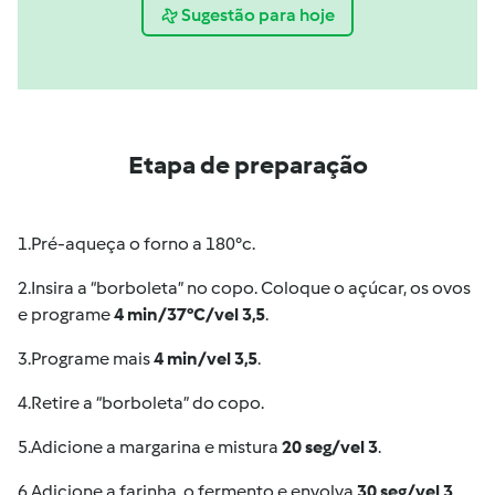
Sugestão para hoje
Etapa de preparação
1.Pré-aqueça o forno a 180°c.
2.Insira a “borboleta” no copo. Coloque o açúcar, os ovos
e programe
4 min/37°C/vel 3,5
.
3.Programe mais
4 min/vel 3,5
.
4.Retire a “borboleta” do copo.
5.Adicione a margarina e mistura
20 seg/vel 3
.
6.Adicione a farinha, o fermento e envolva
30 seg/vel 3
.