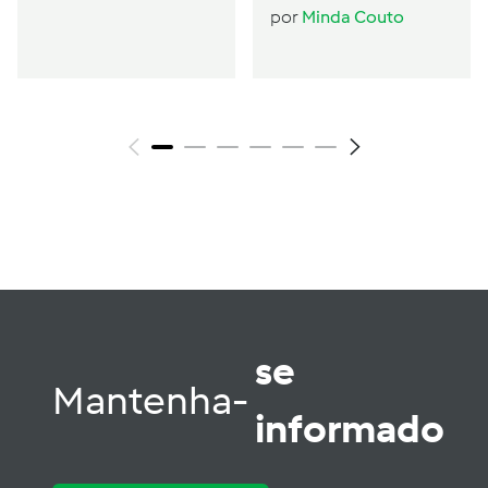
Condensado
por
Minda Couto
se
Mantenha-
informado