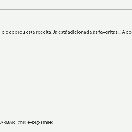
e adorou esta receita! Ja estáadicionada às favoritas...! A epe
BARBAR :mixie-big-smile: