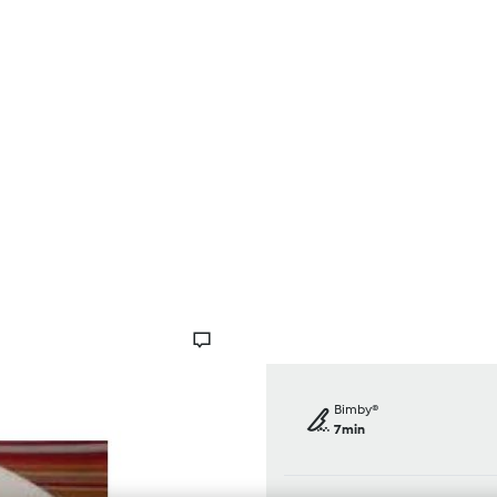
Receitas
Fórum
Sobre nós
Ajuda
Bimby®
7min