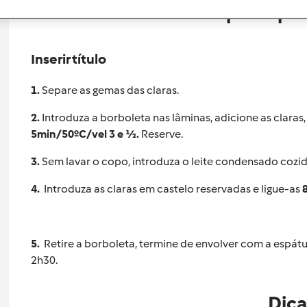
Etapa de pr
Inserir título
1.
Separe as gemas das claras.
2.
Introduza a borboleta nas lâminas, adicione as claras
5min/50ºC/vel 3 e ½.
Reserve.
3.
Sem lavar o copo, introduza o leite condensado cozi
4.
Introduza as claras em castelo reservadas e ligue-as
8
5.
Retire a borboleta, termine de envolver com a espátula
2h30.
Dica