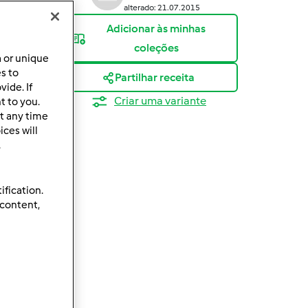
alterado: 21.07.2015
Adicionar às minhas
coleções
a or unique
es to
Partilhar receita
ide. If
Criar uma variante
t to you.
t any time
ces will
.
ification.
 content,