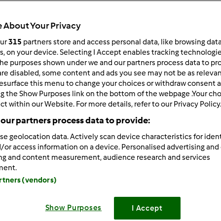
Todos
16min
 About Your Privacy
our
315
partners store and access personal data, like browsing dat
rs, on your device. Selecting I Accept enables tracking technologi
dose/s
he purposes shown under we and our partners process data to prov
6
dose/s
are disabled, some content and ads you see may not be as relevan
esurface this menu to change your choices or withdraw consent a
ng the Show Purposes link on the bottom of the webpage .Your choi
ct within our Website. For more details, refer to our Privacy Policy
Nível
our partners process data to provide:
Fácil
se geolocation data. Actively scan device characteristics for ident
/or access information on a device. Personalised advertising and
ing and content measurement, audience research and services
ment.
artners (vendors)
Show Purposes
I Accept