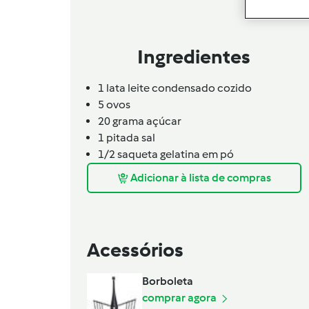
Ingredientes
1
lata
leite condensado cozido
5
ovos
20
grama
açúcar
1
pitada
sal
1/2
saqueta
gelatina em pó
Adicionar à lista de compras
Acessórios
Borboleta
comprar agora