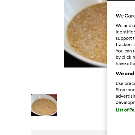
We Care
We and 
identifie
support t
trackers 
You can r
by clicki
have effe
We and 
Use preci
Store and
advertis
develop
List of P