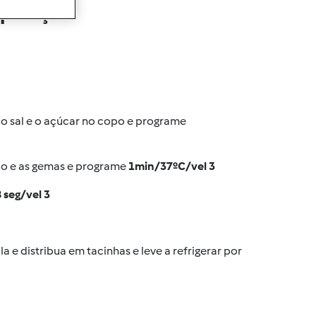
eparação
, o sal e o açúcar no copo e programe
do e as gemas e programe
1min/37ºC/vel 3
 seg/vel 3
 e distribua em tacinhas e leve a refrigerar por