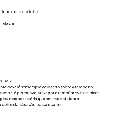
ficar mais durinha
 ralada
® TM5:
 cesto deverá ser sempre colocado sobre a tampa no
tampa, é permeável ao vapor e também evita salpicos
ples, mas necessária que em nada afetará a
 potencial situação possa ocorrer.