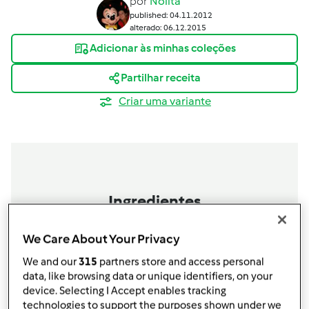
por
Nolita
published: 04.11.2012
alterado: 06.12.2015
Adicionar às minhas coleções
Partilhar receita
Criar uma variante
Ingredientes
Casca de 1/2 limão
We Care About Your Privacy
2 paus de canela
1
pitada de
sal marinho
We and our
315
partners store and access personal
0,5
litro
de água
data, like browsing data or unique identifiers, on your
1
litro
+ 0,1 litro leite meio gordo
device. Selecting I Accept enables tracking
250
g
de arroz carolino (+- 1 caneca peq almoço:
technologies to support the purposes shown under we