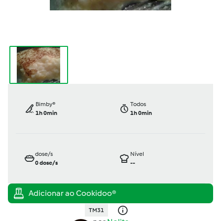
Bimby®
Todos
1h 0min
1h 0min
dose/s
Nível
0
dose/s
--
TM31