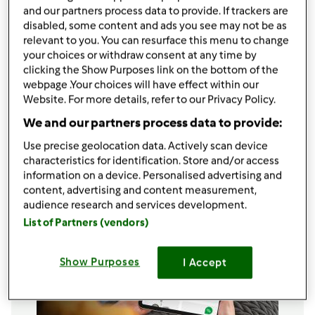
and our partners process data to provide. If trackers are
1 medida)
disabled, some content and ads you see may not be as
250
g
de açúcar (1 caneca medida)
relevant to you. You can resurface this menu to change
1/2 pacote de leite creme do
your choices or withdraw consent at any time by
&amp;amp;quot;velho dos bigodes
clicking the Show Purposes link on the bottom of the
Mandarin&amp;amp;quot;
webpage .Your choices will have effect within our
50 g de margarina vaqueiro.
Website. For more details, refer to our Privacy Policy.
canela em pó para polvilhar
We and our partners process data to provide:
Adicionar à lista de compras
Use precise geolocation data. Actively scan device
characteristics for identification. Store and/or access
information on a device. Personalised advertising and
content, advertising and content measurement,
audience research and services development.
List of Partners (vendors)
Show Purposes
I Accept