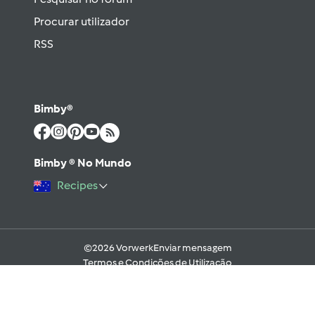
Procurar utilizador
RSS
Bimby®
Bimby ® No Mundo
Recipes
©2026 Vorwerk
Enviar mensagem
Termos e Condições de Utilização
Aviso sobre Proteção de Dados
Política de Cookies
Regras e código moral digital do Fórum
Ajuda
Apoio Legal