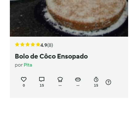
4.9
(8)
Bolo de Côco Ensopado
por
Pita
0
15
--
--
15