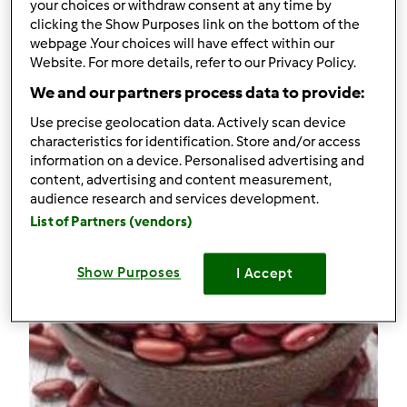
2
your choices or withdraw consent at any time by
clicking the Show Purposes link on the bottom of the
webpage .Your choices will have effect within our
Receitas
(4)
Website. For more details, refer to our Privacy Policy.
Mostrar tudo
We and our partners process data to provide:
Criar receita
Use precise geolocation data. Actively scan device
characteristics for identification. Store and/or access
information on a device. Personalised advertising and
content, advertising and content measurement,
audience research and services development.
List of Partners (vendors)
Show Purposes
I Accept