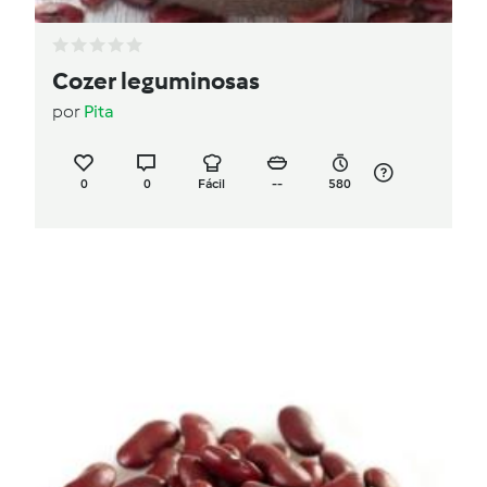
Cozer leguminosas
por
Pita
0
0
Fácil
--
580