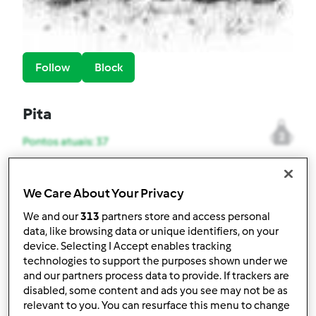
Follow
Block
Pita
2
Pontos atuais: 37
Melhor receita
We Care About Your Privacy
Bolo de Côco Ensopado
We and our
313
partners store and access personal
data, like browsing data or unique identifiers, on your
Receitas mais comentada
device. Selecting I Accept enables tracking
technologies to support the purposes shown under we
Bolo de Côco Ensopado
and our partners process data to provide. If trackers are
Comentários
disabled, some content and ads you see may not be as
relevant to you. You can resurface this menu to change