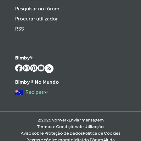
Pesquisar no fórum
Procurar utilizador
RSS
Bimby®
Bimby ® No Mundo
Recipes
©2026 Vorwerk
Enviar mensagem
Termos e Condições de Utilização
Aviso sobre Proteção de Dados
Política de Cookies
Regras e código moral digital do Fórum
Ajuda