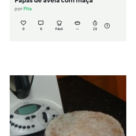
Papas de aveia com maçã
por
Pita
0
0
Fácil
--
15