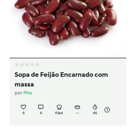
Sopa de Feijão Encarnado com
massa
por
Pita
0
0
Fácil
--
45