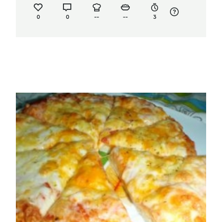
0
0
--
--
3