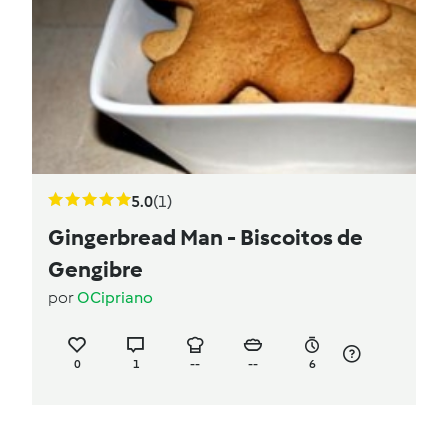
5.0
(1)
Gingerbread Man - Biscoitos de
Gengibre
por
OCipriano
0
1
--
--
6