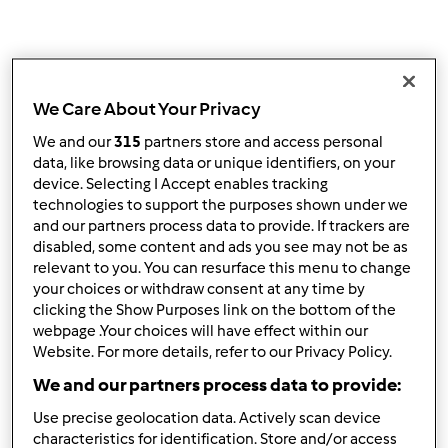
We Care About Your Privacy
We and our
315
partners store and access personal
data, like browsing data or unique identifiers, on your
device. Selecting I Accept enables tracking
technologies to support the purposes shown under we
and our partners process data to provide. If trackers are
disabled, some content and ads you see may not be as
relevant to you. You can resurface this menu to change
your choices or withdraw consent at any time by
clicking the Show Purposes link on the bottom of the
webpage .Your choices will have effect within our
Website. For more details, refer to our Privacy Policy.
We and our partners process data to provide:
4.8
(4)
Use precise geolocation data. Actively scan device
Sopa do Afonso
characteristics for identification. Store and/or access