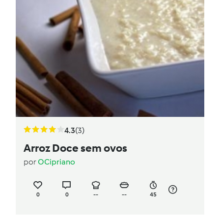
4.3
(3)
Arroz Doce sem ovos
por
OCipriano
0
0
--
--
45