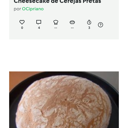
Cheesecake de Cerejas Pretas
por
OCipriano
0
4
--
--
3