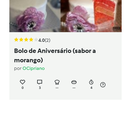
4.0
(2)
Bolo de Aniversário (sabor a
morango)
por
OCipriano
0
3
--
--
4