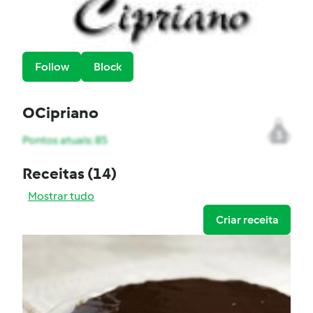
Follow
Block
OCipriano
3
Pontos atuais: 85
Receitas
(14)
Mostrar tudo
Criar receita