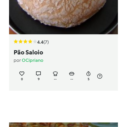
4.4
(7)
Pão Saloio
por
OCipriano
0
9
--
--
5