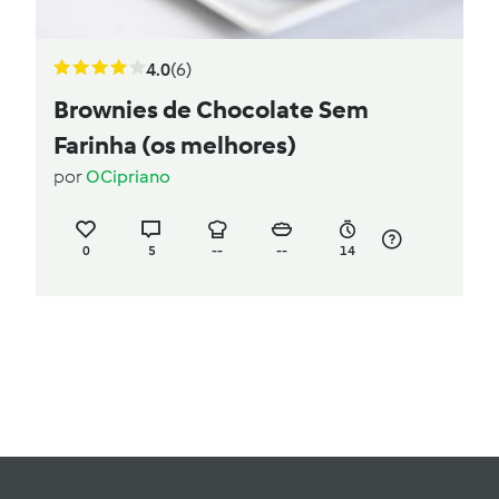
4.0
(6)
Brownies de Chocolate Sem
Farinha (os melhores)
por
OCipriano
0
5
--
--
14