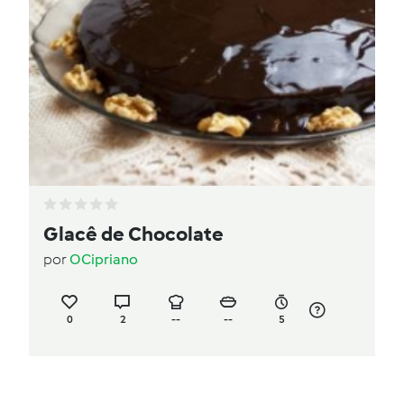
Glacê de Chocolate
por
OCipriano
0
2
--
--
5