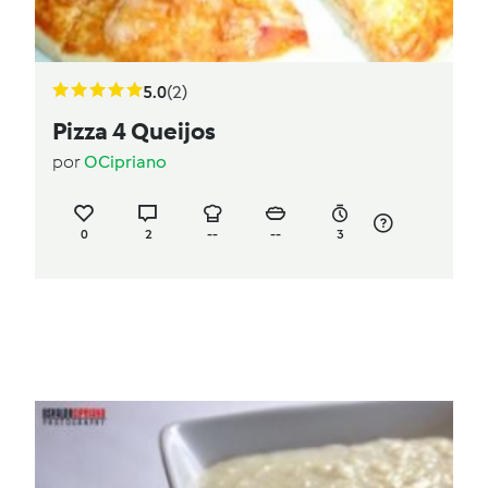
5.0
(2)
Pizza 4 Queijos
por
OCipriano
0
2
--
--
3