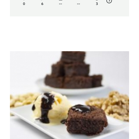
0
6
--
--
3