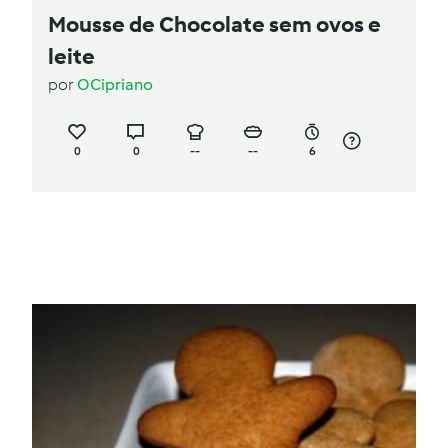
Mousse de Chocolate sem ovos e
leite
por
OCipriano
0
0
--
--
6