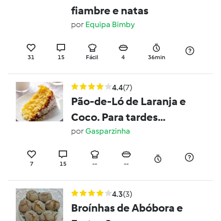
fiambre e natas
por
Equipa Bimby
31
15
Fácil
4
36min
4.4
(7)
Pão-de-Ló de Laranja e
Coco. Para tardes
felizes.
por
Gasparzinha
7
15
--
--
4.3
(3)
Broínhas de Abóbora e