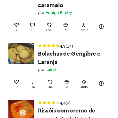
caramelo
por
Equipa Bimby
7
15
Fácil
6
15min
4.9
(14)
Bolachas de Gengibre e
Laranja
por
Luidji
9
15
Fácil
0
3min
4.4
(9)
Rissóis com creme de