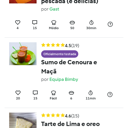
pescada (e delícias)
por
Gast
4
15
Médio
50
30min
4.5
(19)
Oficialmente testada
Sumo de Cenoura e
Maçã
por
Equipa Bimby
20
15
Fácil
6
11min
4.6
(15)
Tarte de Lima e oreo