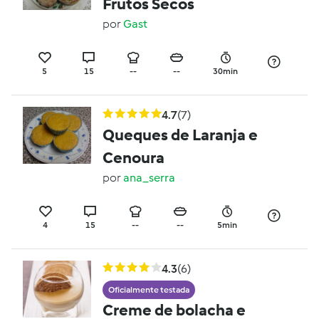
Frutos Secos
por
Gast
5
15
--
--
30min
4.7
(7)
Queques de Laranja e
Cenoura
por
ana_serra
4
15
--
--
5min
4.3
(6)
Oficialmente testada
Creme de bolacha e