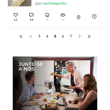
por
carlinhapinto
11
14
--
--
3
4
5
6
7