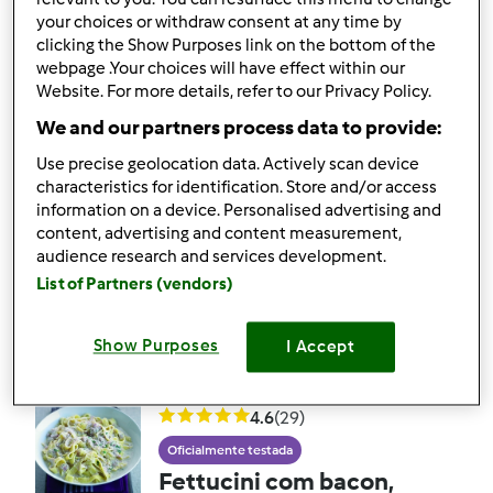
Molho de Mostarda e
your choices or withdraw consent at any time by
Porto
por
Gasparzinha
clicking the Show Purposes link on the bottom of the
webpage .Your choices will have effect within our
Website. For more details, refer to our Privacy Policy.
2
15
--
--
We and our partners process data to provide:
Use precise geolocation data. Actively scan device
4.6
(11)
characteristics for identification. Store and/or access
Bolo do Starbucks de
information on a device. Personalised advertising and
content, advertising and content measurement,
Chocolate e Canela
audience research and services development.
com Crosta de Açúcar
por
Gasparzinha
List of Partners (vendors)
Show Purposes
I Accept
2
15
--
--
4.6
(29)
Oficialmente testada
Fettucini com bacon,