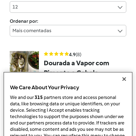
12
Ordenar por:
Mais comentadas
4.9
(8)
Dourada a Vapor com
Pimento e Cebola
por
Gast
We Care About Your Privacy
We and our
315
partners store and access personal
6
15
--
--
38min
data, like browsing data or unique identifiers, on your
device. Selecting I Accept enables tracking
technologies to support the purposes shown under we
4.3
(13)
and our partners process data to provide. If trackers are
Frango a Vapor com
disabled, some content and ads you see may not be as
relevant to you. You can resurface this menu to change