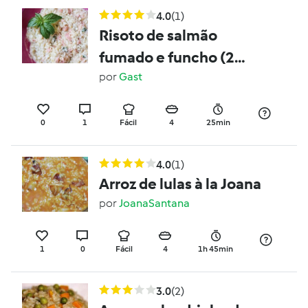
4.0
(1)
Risoto de salmão
fumado e funcho (2
doses)
por
Gast
0
1
Fácil
4
25min
4.0
(1)
Arroz de lulas à la Joana
por
JoanaSantana
1
0
Fácil
4
1h 45min
3.0
(2)