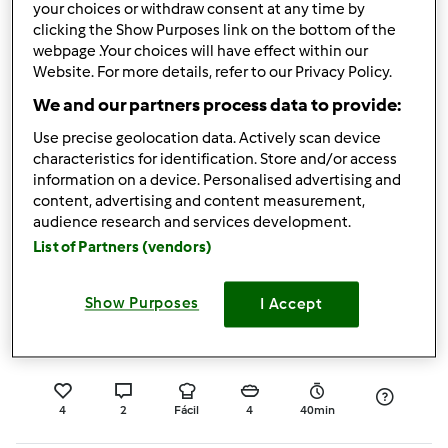
your choices or withdraw consent at any time by
0
2
Fácil
150
31min
clicking the Show Purposes link on the bottom of the
webpage .Your choices will have effect within our
4.0
(1)
Website. For more details, refer to our Privacy Policy.
Arroz de ervilhas com
We and our partners process data to provide:
salsichas
Use precise geolocation data. Actively scan device
por
Gast
characteristics for identification. Store and/or access
information on a device. Personalised advertising and
content, advertising and content measurement,
audience research and services development.
2
4
Fácil
8
1h 45min
List of Partners (vendors)
4.0
(1)
Show Purposes
I Accept
Mixórdia de arroz
por
Túlia
4
2
Fácil
4
40min