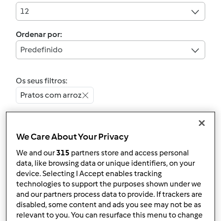
12
Ordenar por:
Predefinido
Os seus filtros:
Pratos com arroz
Limpar
We Care About Your Privacy
3.5
(2)
We and our
315
partners store and access personal
Salada de arroz com
data, like browsing data or unique identifiers, on your
device. Selecting I Accept enables tracking
atum
technologies to support the purposes shown under we
por
Gast
and our partners process data to provide. If trackers are
disabled, some content and ads you see may not be as
relevant to you. You can resurface this menu to change