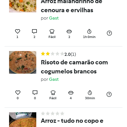
Arroz malandrinho de
cenoura e ervilhas
por
Gast
1
2
Fácil
2
1h 0min
2.0
(1)
Risoto de camarão com
cogumelos brancos
por
Gast
0
0
Fácil
4
30min
Arroz - tudo no copo e