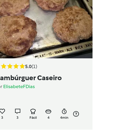
5.0
(1)
ambúrguer Caseiro
or
ElisabeteFDias
3
3
Fácil
4
4min