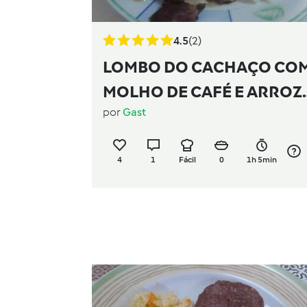
4.5
(2)
LOMBO DO CACHAÇO CO
MOLHO DE CAFÉ E ARROZ
por
Gast
DE LIMÃO
4
1
Fácil
0
1h 5min