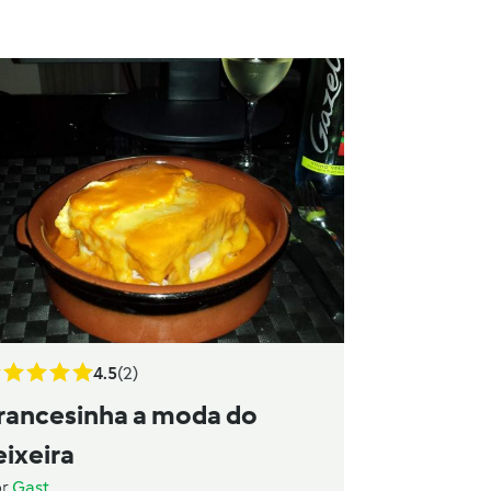
4.5
(2)
rancesinha a moda do
eixeira
or
Gast