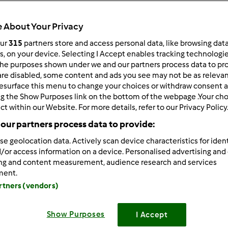
291
Resultados
 About Your Privacy
our
315
partners store and access personal data, like browsing dat
rs, on your device. Selecting I Accept enables tracking technologi
ltados por página:
Ordenar por:
he purposes shown under we and our partners process data to prov
Predefinido
are disabled, some content and ads you see may not be as relevan
esurface this menu to change your choices or withdraw consent a
ng the Show Purposes link on the bottom of the webpage .Your choi
ct within our Website. For more details, refer to our Privacy Policy
our partners process data to provide:
se geolocation data. Actively scan device characteristics for ident
/or access information on a device. Personalised advertising and
ing and content measurement, audience research and services
ment.
artners (vendors)
Show Purposes
I Accept