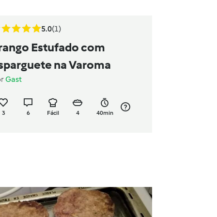
5.0
(1)
rango Estufado com
sparguete na Varoma
or
Gast
3
6
Fácil
4
40min