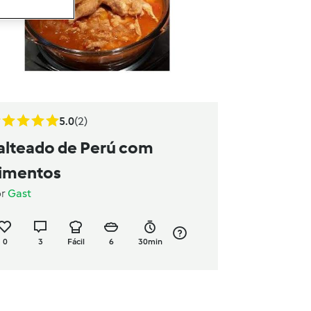
5.0
(2)
alteado de Perú com
imentos
or
Gast
0
3
Fácil
6
30min