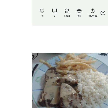
2
2
Fácil
24
25min