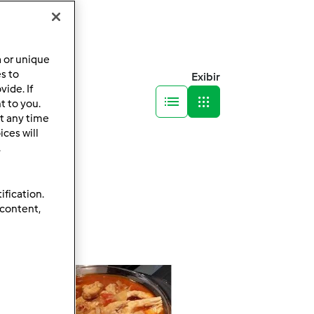
a or unique
es to
Exibir
ide. If
t to you.
t any time
ces will
.
ification.
 content,