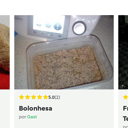
5.0
(2)
Bolonhesa
F
por
Gast
T
p