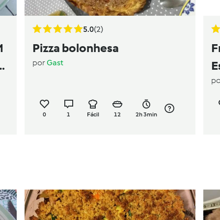
5.0
(2)
M
Pizza bolonhesa
F
por
Gast
E
p
0
1
Fácil
12
2h 3min