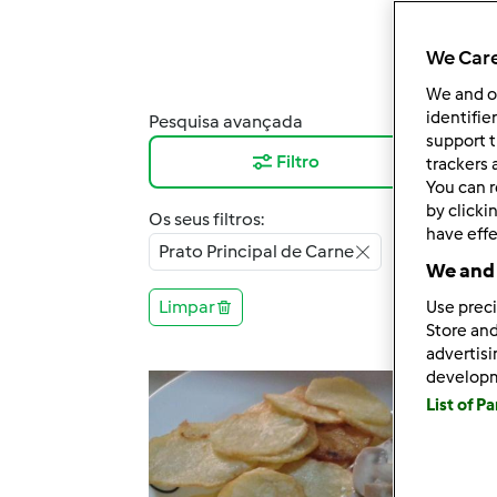
We Care
We and 
identifie
Pesquisa avançada
Resu
support t
Filtro
12
trackers 
You can r
by clicki
Os seus filtros:
have effe
Prato Principal de Carne
We and 
Limpar
Use preci
Store and
advertis
develop
List of P