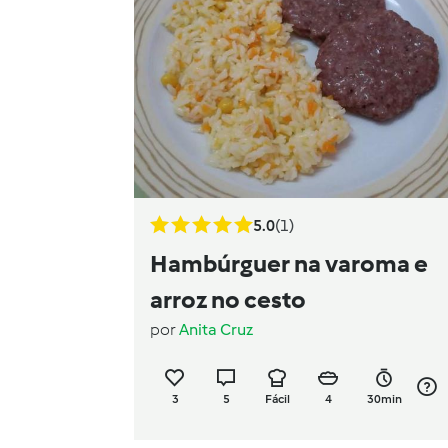
5.0
(1)
Hambúrguer na varoma e
arroz no cesto
por
Anita Cruz
3
5
Fácil
4
30min