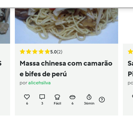
5.0
(2)
S
Massa chinesa com camarão
S
e bifes de perú
P
por
alicehsilva
p
6
3
Fácil
6
36min