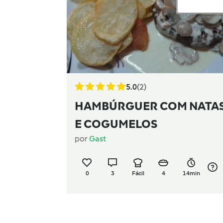
5.0
(2)
HAMBÚRGUER COM NATA
E COGUMELOS
por
Gast
0
3
Fácil
4
14min