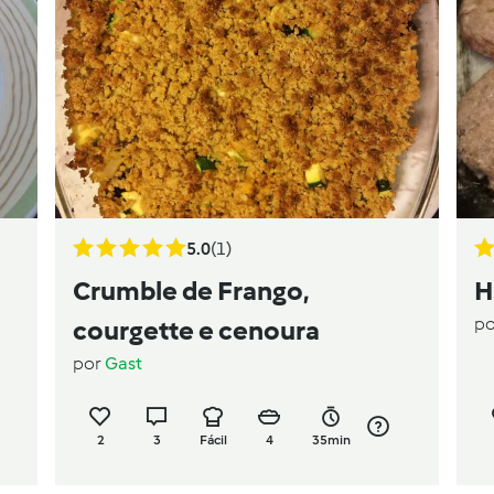
5.0
(1)
Crumble de Frango,
H
p
courgette e cenoura
por
Gast
2
3
Fácil
4
35min