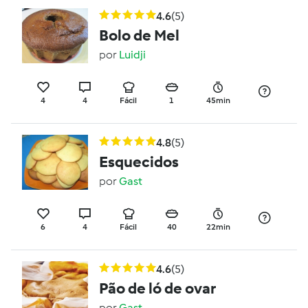
4.6
(5)
Bolo de Mel
por
Luidji
4
4
Fácil
1
45min
4.8
(5)
Esquecidos
por
Gast
6
4
Fácil
40
22min
4.6
(5)
Pão de ló de ovar
por
Gast