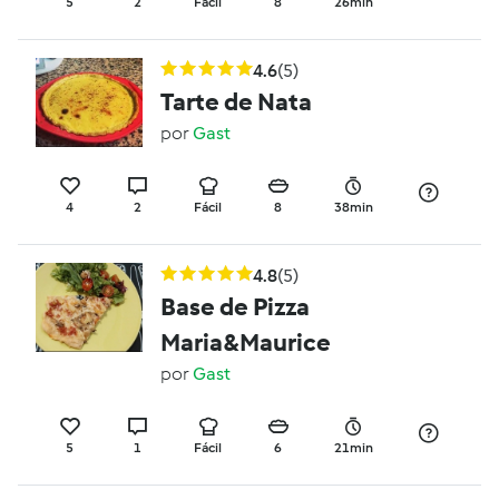
5
2
Fácil
8
26min
4.6
(5)
Tarte de Nata
por
Gast
4
2
Fácil
8
38min
4.8
(5)
Base de Pizza
Maria&Maurice
por
Gast
5
1
Fácil
6
21min