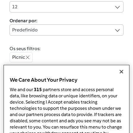
12
Ordenar por:
Predefinido
Os seus filtros:
Picnic
Limpar
We Care About Your Privacy
We and our
315
partners store and access personal
4.6
(5)
data, like browsing data or unique identifiers, on your
Biscoitos de limao :)
device. Selecting I Accept enables tracking
por
Gast
technologies to support the purposes shown under we
and our partners process data to provide. If trackers are
disabled, some content and ads you see may not be as
12
6
Fácil
25
11min
relevant to you. You can resurface this menu to change