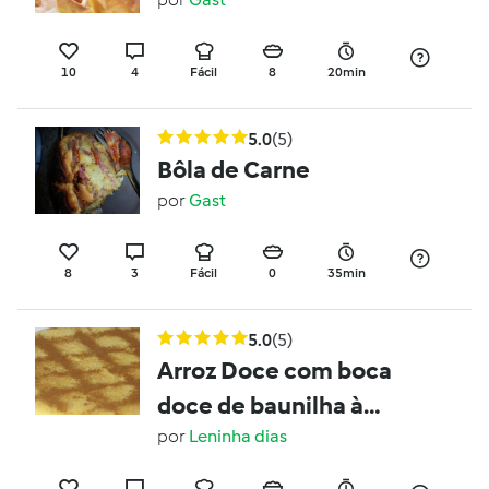
10
4
Fácil
8
20min
5.0
(5)
Bôla de Carne
por
Gast
8
3
Fácil
0
35min
5.0
(5)
Arroz Doce com boca
doce de baunilha à
moda da mãe
por
Leninha dias