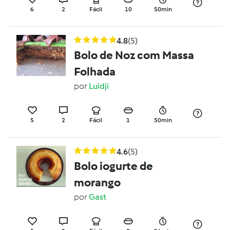
6
2
Fácil
10
50min
4.8
(5)
Bolo de Noz com Massa
Folhada
por
Luidji
5
2
Fácil
1
50min
4.6
(5)
Bolo iogurte de
morango
por
Gast