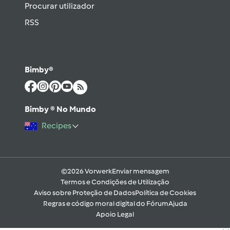
Procurar utilizador
RSS
Bimby®
Bimby ® No Mundo
Recipes
©2026 Vorwerk
Enviar mensagem
Termos e Condições de Utilização
Aviso sobre Proteção de Dados
Política de Cookies
Regras e código moral digital do Fórum
Ajuda
Apoio Legal