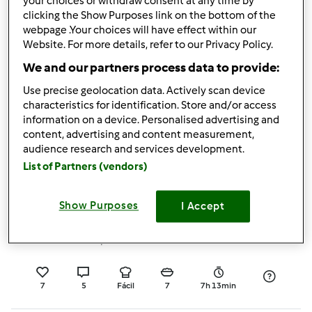
your choices or withdraw consent at any time by
clicking the Show Purposes link on the bottom of the
5.0
(5)
webpage .Your choices will have effect within our
Bolo das Mães
Website. For more details, refer to our Privacy Policy.
Brasileiras
We and our partners process data to provide:
por
thagcaldeira
Use precise geolocation data. Actively scan device
characteristics for identification. Store and/or access
information on a device. Personalised advertising and
content, advertising and content measurement,
8
5
Fácil
0
45min
audience research and services development.
List of Partners (vendors)
4.8
(5)
Iogurte com polpa de
Show Purposes
I Accept
fruta
por
Gast
7
5
Fácil
7
7h 13min